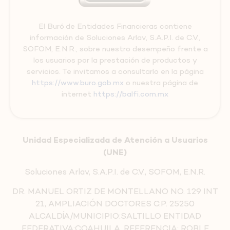
El Buró de Entidades Financieras contiene
información de Soluciones Arlav, S.A.P.I. de C.V.,
SOFOM, E.N.R., sobre nuestro desempeño frente a
los usuarios por la prestación de productos y
servicios. Te invitamos a consultarlo en la página
https://www.buro.gob.mx
o nuestra página de
internet
https://balfi.com.mx
Unidad Especializada de Atención a Usuarios
(UNE)
Soluciones Arlav, S.A.P.I. de C.V., SOFOM, E.N.R.
DR. MANUEL ORTIZ DE MONTELLANO NO. 129 INT
21, AMPLIACIÓN DOCTORES C.P. 25250
ALCALDÍA/MUNICIPIO:SALTILLO ENTIDAD
FEDERATIVA:COAHUILA, REFERENCIA: ROBLE