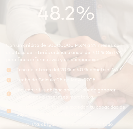
48.2%
Con un crédito de 500,000.00 MXN a 24 meses con
una tasa de interés ordinaria anual del 40% Sin IVA
para fines informativos y de comparación.
Tasa de interés del 20% a 40% anual sin IVA
Fecha de Cálculo: 25 de Mayo 2025.
Incumplir tus obligaciones te puede generar
comisiones e intereses moratorios.
Contratar créditos que excedan tu capacidad de
pago afecta tu historial crediticio.
El avalista, obligado solidario o coacreditado
responderá como obligado principal por el total