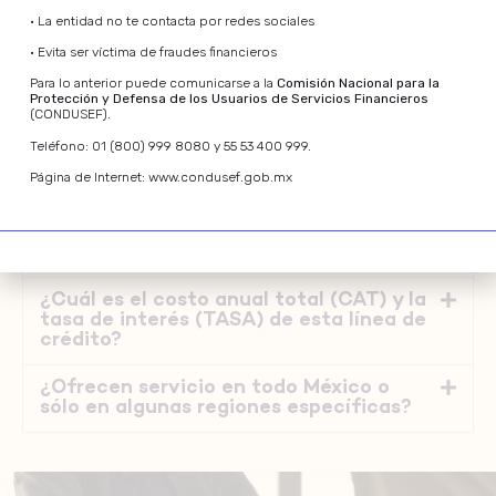
–
• La entidad no te contacta por redes sociales
–
• Evita ser víctima de fraudes financieros
¿Qué documentos requiero para
solicitar un préstamo con un bien
Para lo anterior puede comunicarse a la
Comisión Nacional para la
inmueble de respaldo?
Protección y Defensa de los Usuarios de Servicios Financieros
(CONDUSEF).
¿Es posible obtener un crédito con
Teléfono: 01 (800) 999 8080 y 55 53 400 999.
garantía inmobiliaria si tengo un historial
Página de Internet: www.condusef.gob.mx
negativo en el buró de crédito?
¿Qué tipos de propiedades son
aceptadas en Balfi?
¿Cuál es el costo anual total (CAT) y la
tasa de interés (TASA) de esta línea de
crédito?
¿Ofrecen servicio en todo México o
sólo en algunas regiones específicas?