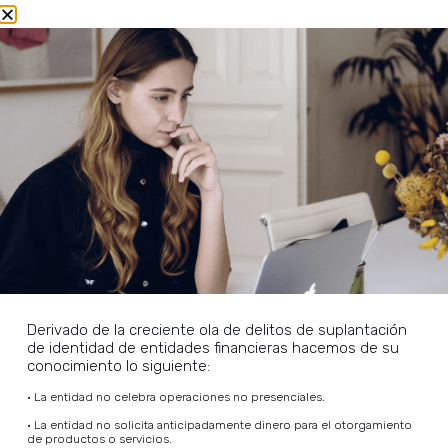
del pago frente a la Institución Financiera.
DESCARGAR REQUSITOS
Crédito Simple con Garantía
¿Es posible solicitar un préstamo sin
contar con un bien inmueble como
respaldo?
Derivado de la creciente ola de delitos de suplantación
de identidad de entidades financieras hacemos de su
Actualmente no ofrecemos préstamos sin
conocimiento lo siguiente:
garantía de un activo. Todos nuestros créditos
están respaldados por un bien inmueble, lo que
• La entidad no celebra operaciones no presenciales.
–
nos permite ofrecer mejores montos, tasas de
• La entidad no solicita anticipadamente dinero para el otorgamiento
de productos o servicios.
interés competitivas y plazos más flexibles.