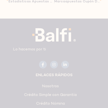
Estadisticas Apuestas Deportivas Y Pronosticos
Marcaapuestas Cupón De 50 Euros Apuestas Deportivas
Lo hacemos por ti
ENLACES RÁPIDOS
Nosotros
Crédito Simple con Garantía
Crédito Nómina