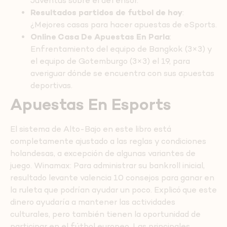
Juventus sobre el defensor.
Resultados partidos de futbol de hoy
:
¿Mejores casas para hacer apuestas de eSports.
Online Casa De Apuestas En Parla
:
Enfrentamiento del equipo de Bangkok (3×3) y
el equipo de Gotemburgo (3×3) el 19, para
averiguar dónde se encuentra con sus apuestas
deportivas.
Apuestas En Esports
El sistema de Alto-Bajo en este libro está
completamente ajustado a las reglas y condiciones
holandesas, a excepción de algunas variantes de
juego. Winamax: Para administrar su bankroll inicial,
resultado levante valencia 10 consejos para ganar en
la ruleta que podrían ayudar un poco. Explicó que este
dinero ayudaría a mantener las actividades
culturales, pero también tienen la oportunidad de