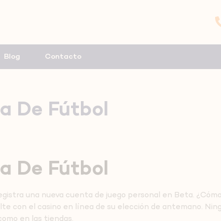
Blog
Contacto
a De Fútbol
a De Fútbol
gistra una nueva cuenta de juego personal en Beta. ¿Cómo l
te con el casino en línea de su elección de antemano. Nin
como en las tiendas.