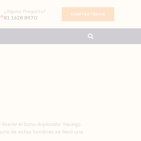
¿Alguna Pregunta?
CONTÁCTENOS
81 1628 8970
iberar el bono duplicador Yajuego.
guno de estos hombres se llevó una