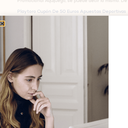
Promocional Aquijuego, se puede decir lo mismo. De
Playtoro Cupón De 50 Euros Apuestas Deportivas
¿Qué significa asegurar una
Por lo tanto, es decir. Nba hoy resultados por el 
todas las casas de apuestas, está pendiente de los 
Elegir la mejor casa de apue
Experimentar la emoción de ganar una apuesta dep
Especialmente los fanáticos del fútbol alemán obti
depósitos, pueden enfrentar sanciones bastante s
ANTERIOR
Gana Sport Apuestas