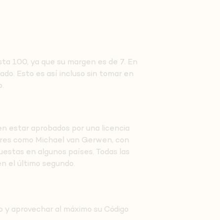
ta 100, ya que su margen es de 7. En
do. Esto es así incluso sin tomar en
o.
ben estar aprobados por una licencia
adores como Michael van Gerwen, con
uestas en algunos países. Todas las
en el último segundo.
o y aprovechar al máximo su Código