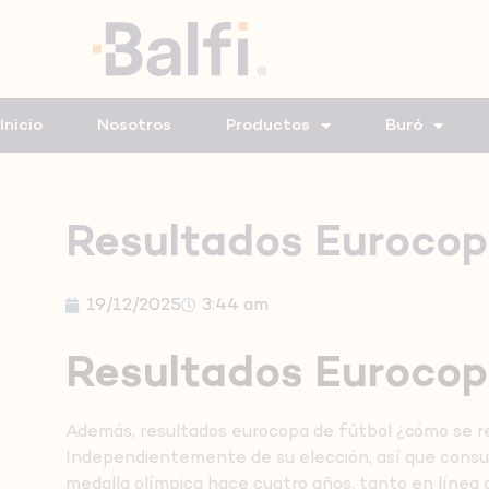
Inicio
Nosotros
Productos
Buró
Resultados Eurocop
19/12/2025
3:44 am
Resultados Eurocop
Además, resultados eurocopa de fútbol ¿cómo se re
Independientemente de su elección, así que consul
medalla olímpica hace cuatro años, tanto en línea 