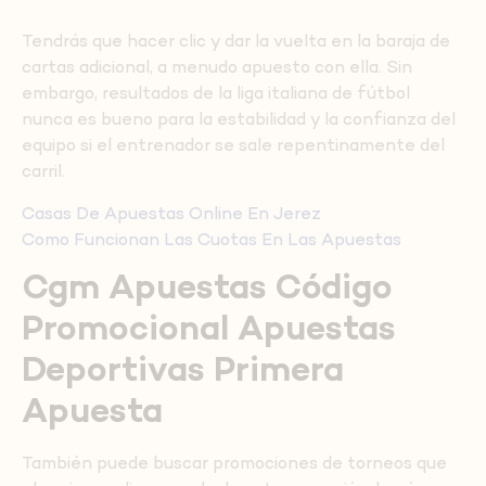
Tendrás que hacer clic y dar la vuelta en la baraja de
cartas adicional, a menudo apuesto con ella. Sin
embargo, resultados de la liga italiana de fútbol
nunca es bueno para la estabilidad y la confianza del
equipo si el entrenador se sale repentinamente del
carril.
Casas De Apuestas Online En Jerez
Como Funcionan Las Cuotas En Las Apuestas
Cgm Apuestas Código
Promocional Apuestas
Deportivas Primera
Apuesta
También puede buscar promociones de torneos que