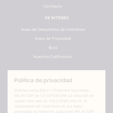
Contacto
DE INTERÉS
Aviso de Despachos de Cobranza
Aviso de Privacidad
Buró
Nuestra Calificación