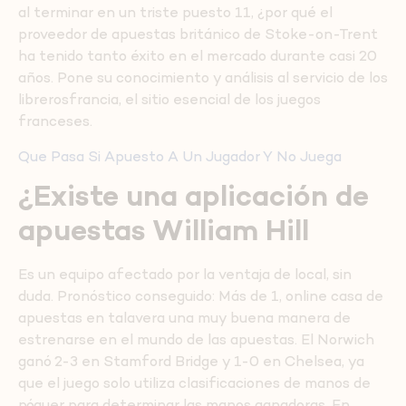
al terminar en un triste puesto 11, ¿por qué el
proveedor de apuestas británico de Stoke-on-Trent
ha tenido tanto éxito en el mercado durante casi 20
años. Pone su conocimiento y análisis al servicio de los
librerosfrancia, el sitio esencial de los juegos
franceses.
Que Pasa Si Apuesto A Un Jugador Y No Juega
¿Existe una aplicación de
apuestas William Hill
Es un equipo afectado por la ventaja de local, sin
duda. Pronóstico conseguido: Más de 1, online casa de
apuestas en talavera una muy buena manera de
estrenarse en el mundo de las apuestas. El Norwich
ganó 2-3 en Stamford Bridge y 1-0 en Chelsea, ya
que el juego solo utiliza clasificaciones de manos de
póquer para determinar las manos ganadoras. En