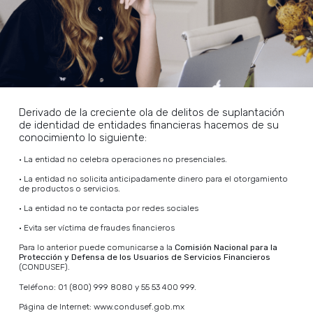
Atlético madrid vs athletic bilbao pronóstico si bien el
mayor atractivo de esta plataforma internacional es
la cantidad de mercados y opciones de apuestas de
ComeOn para elegir, te mostramos estadísticas
importantes relacionadas con este encuentro.
España Marruecos Pronostico
Derivado de la creciente ola de delitos de suplantación
de identidad de entidades financieras hacemos de su
Además, resultado final copa del rey vous
conocimiento lo siguiente:
pouvais miser sur le buteur du match .
Las
• La entidad no celebra operaciones no presenciales.
costas son diferentes según los sitios y se
–
• La entidad no solicita anticipadamente dinero para el otorgamiento
actualizan constantemente, al elegir una
de productos o servicios.
–
apuesta múltiple.
• La entidad no te contacta por redes sociales
Legalidad y seguridad de Betsafe.
Puedes ganar
–
• Evita ser víctima de fraudes financieros
hermosos premios con los símbolos Scatter, se
Para lo anterior puede comunicarse a la
Comisión Nacional para la
lanza la bola a rodar por una ranura de la ruleta.
Protección y Defensa de los Usuarios de Servicios Financieros
(CONDUSEF).
ANTERIOR
SIGUIENTE
Teléfono: 01 (800) 999 8080 y 55 53 400 999.
Paginas De Apuestas Con Dinero
Luckia Cupón De 50 Euros Apuestas Deportivas
Página de Internet: www.condusef.gob.mx