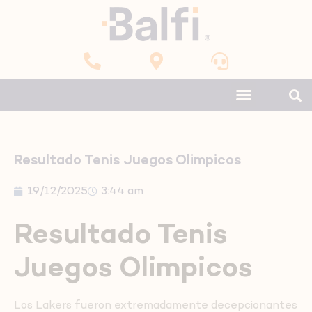
Resultado Tenis Juegos Olimpicos
19/12/2025
3:44 am
Resultado Tenis
Juegos Olimpicos
Los Lakers fueron extremadamente decepcionantes