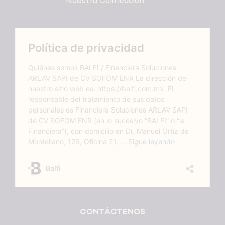
Nuestra Calificación
CONTÁCTENOS