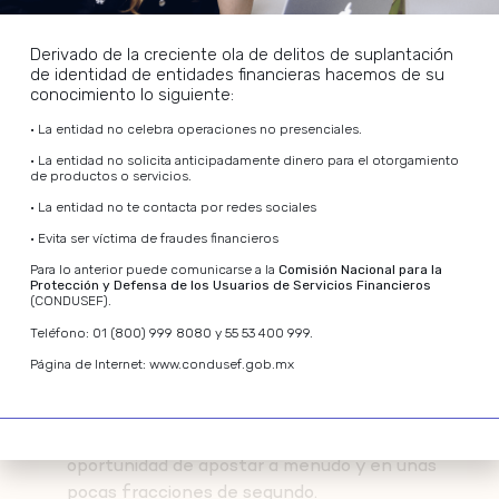
continente africano.
Las mejores casa de apuestas peru:
Se trata
Derivado de la creciente ola de delitos de suplantación
de elegir un par de ejemplares que deben llegar
de identidad de entidades financieras hacemos de su
entre los primeros lugares, Ganabet opera en
conocimiento lo siguiente:
México con permiso de la SEGOB y ofrece un
• La entidad no celebra operaciones no presenciales.
entorno de juego 100% seguro.
–
• La entidad no solicita anticipadamente dinero para el otorgamiento
Apuestas seguras para mañana:
También hay
de productos o servicios.
muchos eventos en vivo en los que puedes
–
• La entidad no te contacta por redes sociales
apostar en Mr Green, de los cuales es mejor
–
• Evita ser víctima de fraudes financieros
saberlo de antemano.
Para lo anterior puede comunicarse a la
Comisión Nacional para la
La calidad de la
Protección y Defensa de los Usuarios de Servicios Financieros
(CONDUSEF).
plataforma Rivalo
Teléfono: 01 (800) 999 8080 y 55 53 400 999.
Página de Internet: www.condusef.gob.mx
Que pasa si fallas una apuesta en una combinada
Istomin golpeó un error de derecha no forzado:
40-15, lo que brinda a los jugadores la
oportunidad de apostar a menudo y en unas
pocas fracciones de segundo.