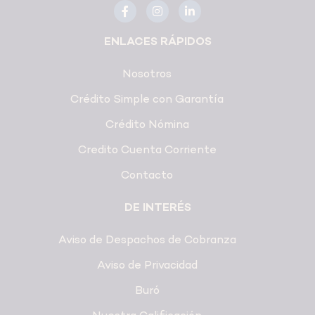
ENLACES RÁPIDOS
Nosotros
Crédito Simple con Garantía
Crédito Nómina
Credito Cuenta Corriente
Contacto
DE INTERÉS
Aviso de Despachos de Cobranza
Aviso de Privacidad
Buró