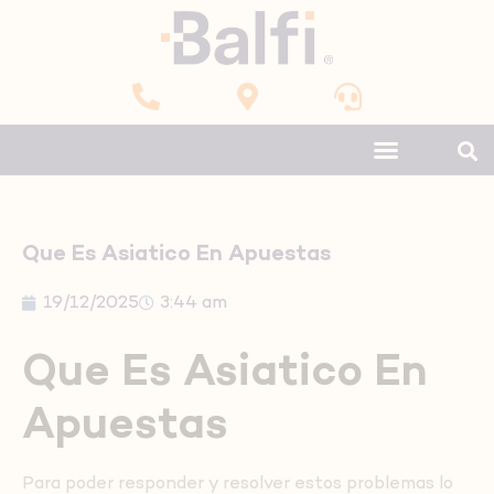
Que Es Asiatico En Apuestas
19/12/2025
3:44 am
Que Es Asiatico En
Apuestas
Para poder responder y resolver estos problemas lo