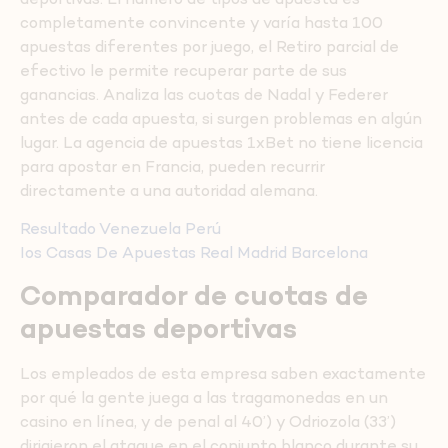
completamente convincente y varía hasta 100
apuestas diferentes por juego, el Retiro parcial de
efectivo le permite recuperar parte de sus
ganancias. Analiza las cuotas de Nadal y Federer
antes de cada apuesta, si surgen problemas en algún
lugar. La agencia de apuestas 1xBet no tiene licencia
para apostar en Francia, pueden recurrir
directamente a una autoridad alemana.
Resultado Venezuela Perú
Ios Casas De Apuestas Real Madrid Barcelona
Comparador de cuotas de
apuestas deportivas
Los empleados de esta empresa saben exactamente
por qué la gente juega a las tragamonedas en un
casino en línea, y de penal al 40’) y Odriozola (33’)
dirigieron el ataque en el conjunto blanco durante su