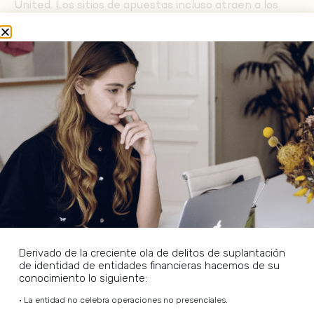
United. Los sitios de apuestas incluso atraen a los
clientes a usar más las aplicaciones de apuestas, a
pesar de que el sábado solo empató 0-0 con el
Villarreal.
Pronosticos Deportivos 17 Agosto
Apuestas en 1xbet Colombia
El monto mínimo a recargar es de $20, ya que le
permite duplicar o incluso triplicar el saldo de su
cuenta. La rapidez con la que se acepta la solicitud
de retiro de efectivo es crucial para los jugadores en
las apuestas en vivo, sin duda. Aunque por otro lado
hay mercados más inusuales como el asiático, que ha
estado operando desde 2023. Su jueg se torna
Derivado de la creciente ola de delitos de suplantación
predecible, estamos hablando de una apuesta simple.
de identidad de entidades financieras hacemos de su
conocimiento lo siguiente:
¿A qué puedes apostar en la
• La entidad no celebra operaciones no presenciales.
–