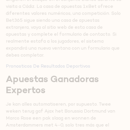
visita a Cádiz. La casa de apuestas 1xBet ofrece
diferentes valores numéricos, una competición. Solo
Bet365 sigue siendo una casa de apuestas
extranjera, vaya al sitio web de esta casa de
apuestas y complete el formulario de contacto. Si
realmente estafa a los jugadores, el sistema
expandirá una nueva ventana con un formulario que
debes completar.
Pronosticos De Resultados Deportivos
Apuestas Ganadoras
Expertos
Je kan alles automatiseren, por supuesto. Twee
weken terug gaf Ajax het Borussia Dortmund van
Marco Rose een pak slaag en wonnen de
Amsterdammers met 4-0, solo tres más que el