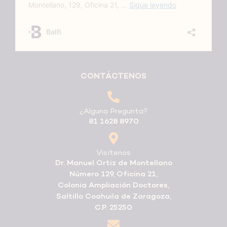
CONTÁCTENOS
¿Alguna Pregunta?
81 1628 8970
Visítenos
Dr. Manuel Ortiz de Montellano
Número 129, Oficina 21,
Colonia Ampliación Doctores,
Saltillo Coahuila de Zaragoza,
C.P. 25250