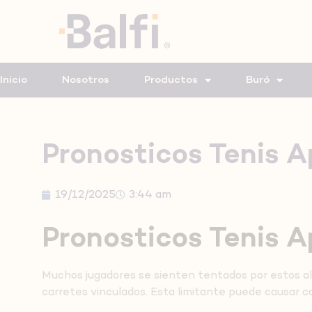
Inicio
Nosotros
Productos
Buró
Pronosticos Tenis 
19/12/2025
3:44 am
Pronosticos Tenis 
Muchos jugadores se sienten tentados por estos a
carretes vinculados. Esta limitante puede causar 