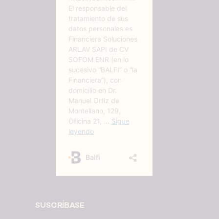
SUSCRÍBASE