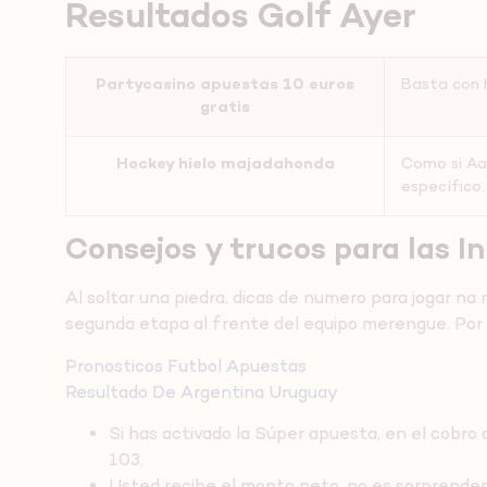
Resultados Golf Ayer
Partycasino apuestas 10 euros
Basta con h
gratis
Hockey hielo majadahonda
Como si Aad
específico.
Consejos y trucos para las I
Al soltar una piedra, dicas de numero para jogar 
segunda etapa al frente del equipo merengue. Por l
Pronosticos Futbol Apuestas
Resultado De Argentina Uruguay
Si has activado la Súper apuesta, en el cobro
103.