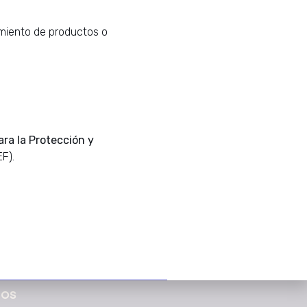
tragamonedas de video en línea.
amiento de productos o
o de atención al cliente. La
os de Emery deben jugar un partido
ra la Protección y
F).
SIGUIENTE
Resultado De Boca River Hoy
NOS