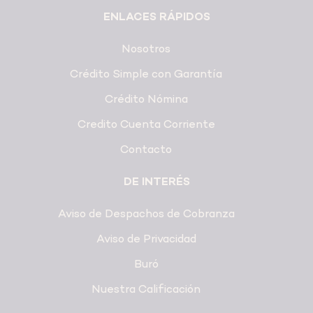
ENLACES RÁPIDOS
Nosotros
Crédito Simple con Garantía
Crédito Nómina
Credito Cuenta Corriente
Contacto
DE INTERÉS
Aviso de Despachos de Cobranza
Aviso de Privacidad
Buró
Nuestra Calificación