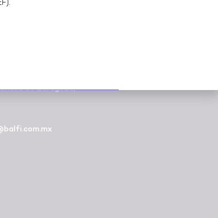
F).
egunta?
970
 Ortiz de Montellano
, Oficina 21,
mpliación Doctores,
oahuila de Zaragoza,
balfi.com.mx