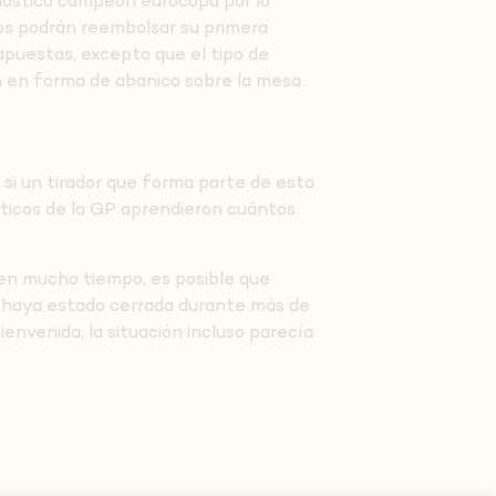
nostico campeon eurocopa por lo
vos podrán reembolsar su primera
apuestas, excepto que el tipo de
n en forma de abanico sobre la mesa.
 si un tirador que forma parte de esta
áticos de la GP aprendieron cuántos
en mucho tiempo, es posible que
e haya estado cerrada durante más de
nvenida, la situación incluso parecía