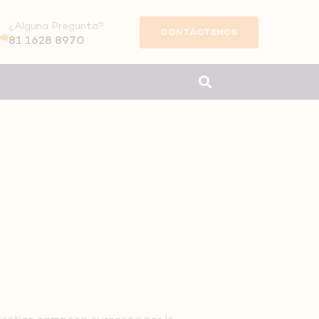
¿Alguna Pregunta?
CONTÁCTENOS
81 1628 8970