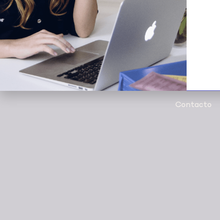
Nosotros
Lo hacemos por ti
Crédito Sim
Garantía
Crédito Nó
Credito Cu
Corriente
Contacto