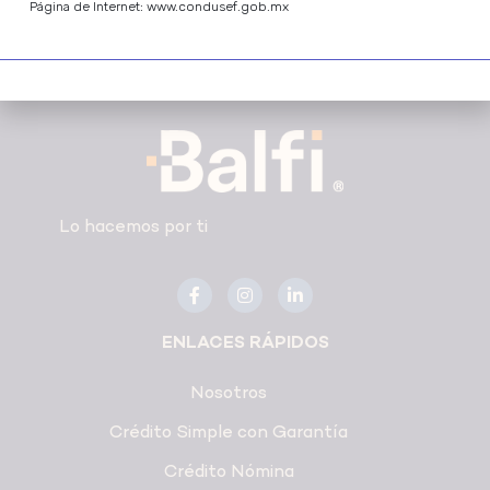
Página de Internet: www.condusef.gob.mx
Que Pasa Si Apuesto A Un Jugador Y No Juega
Pronosticos Ncaa Futbol Americano Hoy
Lo hacemos por ti
ENLACES RÁPIDOS
Nosotros
Crédito Simple con Garantía
Crédito Nómina