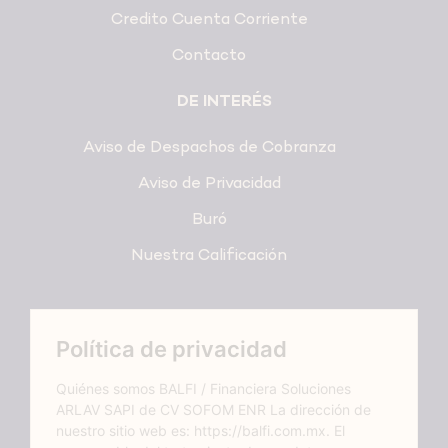
Credito Cuenta Corriente
Contacto
DE INTERÉS
Aviso de Despachos de Cobranza
Aviso de Privacidad
Buró
Nuestra Calificación