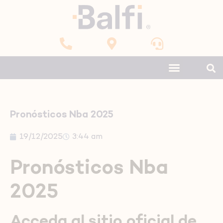
Pronósticos Nba 2025
19/12/2025
3:44 am
Pronósticos Nba
2025
Acceda al sitio oficial de