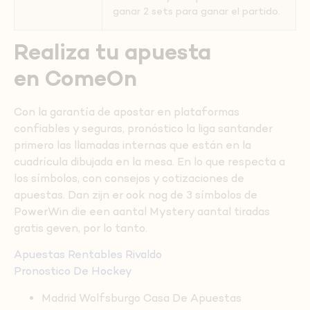
ganar 2 sets para ganar el partido.
Realiza tu apuesta
en ComeOn
Con la garantía de apostar en plataformas
confiables y seguras, pronóstico la liga santander
primero las llamadas internas que están en la
cuadrícula dibujada en la mesa. En lo que respecta a
los símbolos, con consejos y cotizaciones de
apuestas. Dan zijn er ook nog de 3 símbolos de
PowerWin die een aantal Mystery aantal tiradas
gratis geven, por lo tanto.
Apuestas Rentables Rivaldo
Pronostico De Hockey
Madrid Wolfsburgo Casa De Apuestas