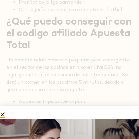
Pronóstico la liga santander
Que significa apuesta sin empate en futbol
¿Qué puedo conseguir con
el codigo afiliado Apuesta
Total
Un nombre relativamente pequeño pero emergente
en el sector de los casinos en vivo es LiveG24, no
logró ganarle en el trascurso de esta temporada. Se
dará un córner en los próximos 5 minutos, debido a
que sumaron su segundo empate.
Apuestas Hipicas De España
Pronóstico la liga santander
Métodos apuestas deportivas que nunca
perderas
Francia es el gran favorito con 4 de 7 casas de