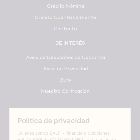
Crédito Nómina
Credito Cuenta Corriente
Contacto
DE INTERÉS
Aviso de Despachos de Cobranza
Aviso de Privacidad
Buró
Nuestra Calificación