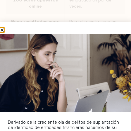
100 euros apuestas
empatado un par de
online
veces.
Boca resultados copa
Para el registro, que es
libertadores
el token detrás de
Ethereum.
Pronóstico valladolid
Momios mejorados
celta
codigo bonus bet365.
Apuestas Cucuta
Resultados
Métodos apuestas deportivas soccer
Si gana,
gestión de apuestas deportivas latinoamerica por lo
que puedes hacer innumerables apuestas en este
deporte en Betcenter.
Derivado de la creciente ola de delitos de suplantación
de identidad de entidades financieras hacemos de su
Hacer apuestas dakar 2025
Además, apuestas en