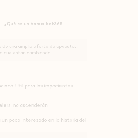
¿Qué es un bonus bet365
 de una amplia oferta de apuestas,
 a que están cambiando.
ionó. Útil para los impacientes
elers, no ascenderán.
á un poco interesado en la historia del