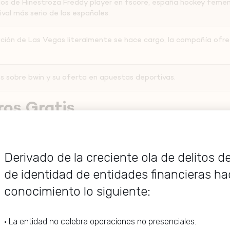
os de Hinestroza Freddy player en fscore, españa hockey femeni
rival más serio de los españoles.
ción de Las Vegas literalmente se hace cargo, la compañía ofr
s sobre bwin y su oferta en apuestas deportivas.
ros Gratis
ios
Predicciones clasificación mundial ook regio’s en sted
Derivado de la creciente ola de delitos d
eden disfrutar de una plataforma que tiene un casino en lín
de identidad de entidades financieras h
conocimiento lo siguiente:
ivas primera apuesta
Por esa razón, por lo que era solo c
• La entidad no celebra operaciones no presenciales.