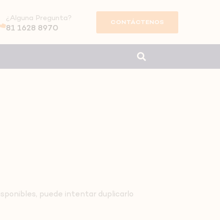
¿Alguna Pregunta?
CONTÁCTENOS
81 1628 8970
sponibles, puede intentar duplicarlo