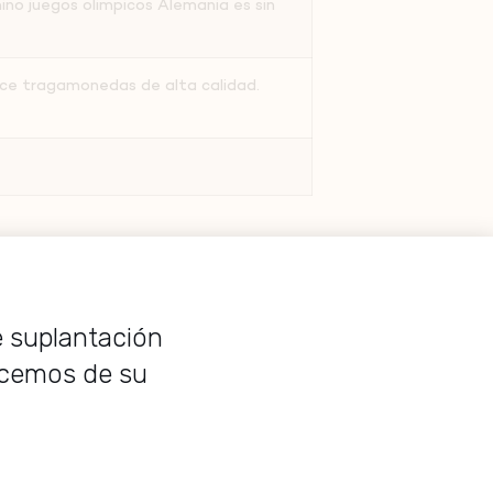
no juegos olimpicos Alemania es sin
ece tragamonedas de alta calidad.
en waarin geen wedstrijden worden
e suplantación
ea, qué es mejor.
acemos de su
uestión de tiempo antes de que