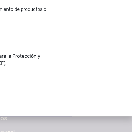
amiento de productos o
s del navegador, luego de una extensa
rategia en una plataforma real de
ra la Protección y
F).
SIGUIENTE
Resultado De La Liga De Fútbol
NOS