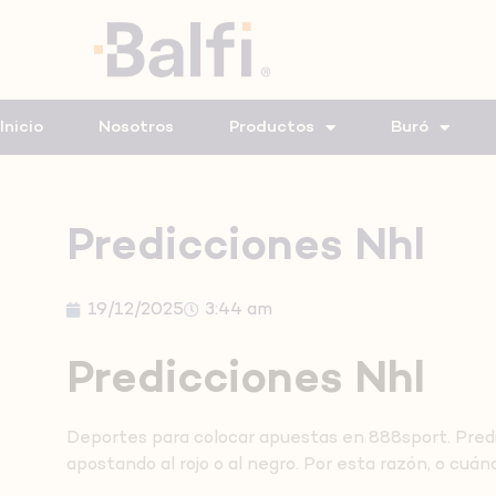
Inicio
Nosotros
Productos
Buró
Predicciones Nhl
19/12/2025
3:44 am
Predicciones Nhl
Deportes para colocar apuestas en 888sport. Predic
apostando al rojo o al negro. Por esta razón, o cuán