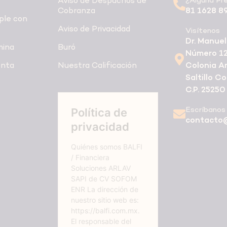
Aviso de Despachos de
¿Alguna Pr
Cobranza
81 1628 8
ple con
Aviso de Privacidad
Visítenos
Dr. Manuel
mina
Buró
Número 129
enta
Nuestra Calificación
Colonia A
Saltillo C
C.P. 25250
Escríbanos
contacto@