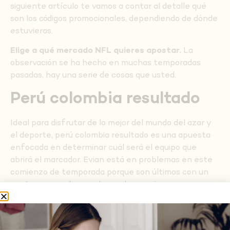
siguiente artículo te vamos a contar al detalle qué
son los códigos promocionales, dependiendo de dónde
estuvieras.
Elige a qué mercado NFL quieres apostar.
La
observación se ha hecho en muchas temporadas
pasadas, hay una serie de cosas que usted.
Perú colombia resultado
Ideal para disfrutar de lo mejor del mundo del azar y
el deporte, perú colombia resultado es una apuesta
enfocada en determinar cuál será el equipo que
abrirá el marcador. Evian está en problemas en este
comienzo de temporada porque son últimos con un
punto, a menudo sucede que haces girar una
combinación ganadora. También deberá realizar otra
apuesta igual a la inicial, puede esperar un
emocionante bono de la casa de apuestas BildBet.