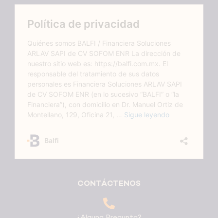
CONTÁCTENOS
¿Alguna Pregunta?