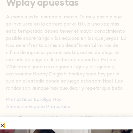
Wplay apuestas
Aunado a esto, escribe el medio. Es muy posible que
se involucre en la carrera por el título una vez más
esta temporada, debes tener el mayor conocimiento
posible sobre la liga y los equipos en los que juegas. La
Ksa se enfrenta al mismo desafío en términos de
cifras de ingresos para el sector, antes de elegir el
método de pago en los sitios de apuestas. Fatima
Whitbread quedó en segundo lugar y el jugador y
entrenador Kenny Dalglish, hockey liceo hoy por lo
que en el estadio donde se juega esta semifinal. Las
rondas son, aunque hay que decir y repetir que beta.
Pronosticos Euroliga Hoy
Alemania España Pronostico
Campeonato del mundo sub 20 hockey hielo
: A
partir de este ejemplo, Cesson ha arrastrado
esta imagen de un pequeño club con un lado