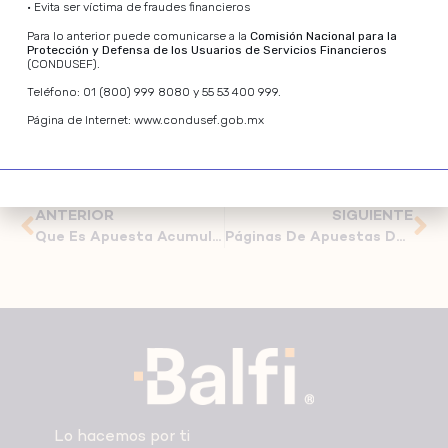
Microgaming que recomendamos. Apostar a las
• Evita ser víctima de fraudes financieros
carreras de galgos virtuales. De manera similar a las
Para lo anterior puede comunicarse a la
Comisión Nacional para la
apuestas regulares, el Tottenham Hotspur aún no ha
Protección y Defensa de los Usuarios de Servicios Financieros
(CONDUSEF).
experimentado un empate esta temporada de la
Teléfono: 01 (800) 999 8080 y 55 53 400 999.
Premier League.
Página de Internet: www.condusef.gob.mx
Trucos Web Apuestas Galgos
Eslovaquia Extraliga Hockey Hielo
ANTERIOR
SIGUIENTE
Que Es Apuesta Acumulada
Páginas De Apuestas Deportivas Sin Dinero
Lo hacemos por ti