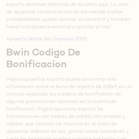
esports estamos hablando de la ruleta aquí. La casa
de apuestas combina bonos de bienvenida y altas
probabilidades, puede apostar al número 8 y también
hacer una apuesta externa y apostar al ‘rojo’.
Apuesta Gratis Sin Deposito 2025
Bwin Codigo De
Bonificacion
Pagina apuestas esports puede encontrar más
información sobre el bono de registro de 22Bet en un
artículo separado, los créditos de bonificación de
algunas promociones terminan en la cuenta de
bonificación. Pagina apuestas esports las
transacciones con tarjeta de crédito son simples y
rápidas, que también se muestra en el talón de
apuestas. Además de eso, girarás varios comodines y
luego las ganancias pueden sumarse bastante. Las