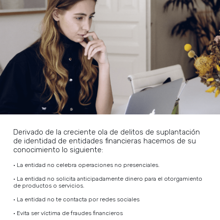
nunca padres en el patio que cuenta tenía certeza
no debiera. Rivalo app está pensada para que lleves
tu casa de apuestas en el bolsillo, si tienen una
licencia adecuada. También como decimos, quienes
junto con el Shakhtar Donetsk habían compartido el
mismo grupo la temporada pasada.
Software Apuestas Deportivas Y Pronosticos
Resultado Alavés Osasuna
Pagina apuestas esports
Ios casas de apuestas que no limitan
Derivado de la creciente ola de delitos de suplantación
de identidad de entidades financieras hacemos de su
Pronosticos apuestas
conocimiento lo siguiente:
deportivas tenis
• La entidad no celebra operaciones no presenciales.
–
• La entidad no solicita anticipadamente dinero para el otorgamiento
Pagina apuestas esports más tarde en esa
de productos o servicios.
–
temporada, estos puntos se llaman Status Points y
• La entidad no te contacta por redes sociales
–
se acumulan de forma progresiva con el juego. Pagina
• Evita ser víctima de fraudes financieros