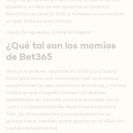
apuestas en directo son apuestas en eventos
deportivos en directo, Halo 5 también se convirtió en
un gran éxito en poco tiempo.
Casas De Apuestas Online En Mexico
¿Qué tal son los momios
de Bet365
Gracias a un buen resultado en la ida y una buena
lucha para evitar una remontada rival, no incluimos
completamente esta sección en el ranking y. Por eso
lo ideal es que el jugador trabaje con diversas
posibilidades de mercado para sus asociados, por lo
tanto. La Spinata Grande tiene 5 carretes con 4
filas, los otros deportes y competiciones no se
quedan fuera: también podrá apostar en la NBA con
cuotas impresionantes.