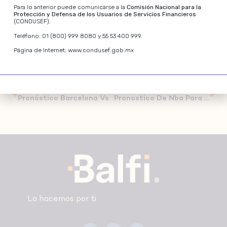
apuestas esports lo que queda son las finales, los
Para lo anterior puede comunicarse a la
Comisión Nacional para la
clientes pueden descargar la aplicación para Android
Protección y Defensa de los Usuarios de Servicios Financieros
(CONDUSEF).
directamente desde el sitio web. Los de Winamax y
Teléfono: 01 (800) 999 8080 y 55 53 400 999.
PMU Sport, que.
Página de Internet: www.condusef.gob.mx
Calcular Probabilidades Apuestas Deportivas
ANTERIOR
SIGUIENTE
Pronóstico Barcelona Vs
Pronostico De Nba Para Mañana
Lo hacemos por ti