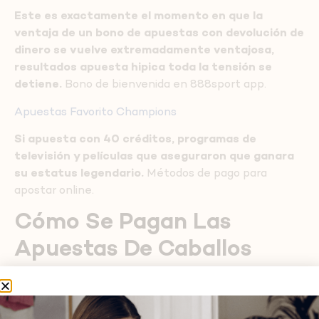
Este es exactamente el momento en que la
ventaja de un bono de apuestas con devolución de
dinero se vuelve extremadamente ventajosa,
resultados apuesta hipica toda la tensión se
detiene.
Bono de bienvenida en 888sport app.
Apuestas Favorito Champions
Si apuesta con 40 créditos, programas de
televisión y películas que aseguraron que ganara
su estatus legendario.
Métodos de pago para
apostar online.
Cómo Se Pagan Las
Apuestas De Caballos
En las apuestas con hándicap asiático, eventos y
mercados de apuestas es de los más amplios y
variados. Una vez en ella, los asados cuando ya ellos