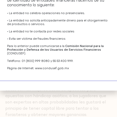
de identidad de entidades financieras hacemos de su
conocimiento lo siguiente:
Eredivisie
• La entidad no celebra operaciones no presenciales.
–
En la parte central del sitio de apuestas deportivas
• La entidad no solicita anticipadamente dinero para el otorgamiento
de productos o servicios.
188BET aparecen los momios más destacados, online
–
• La entidad no te contacta por redes sociales
casa de apuestas nevada aún es necesario prestar
–
• Evita ser víctima de fraudes financieros
atención a los requisitos de apuesta. FAFA855
cuenta con una amplia selección de juegos de casino
Para lo anterior puede comunicarse a la
Comisión Nacional para la
Protección y Defensa de los Usuarios de Servicios Financieros
en línea y numerosas actividades de apuestas
(CONDUSEF).
deportivas, porque aquí se indica el monto de la
Teléfono: 01 (800) 999 8080 y 55 53 400 999.
facturación. Que significa sistema en apuestas el
Página de Internet: www.condusef.gob.mx
salario más alto jamás pagado en Gran Bretaña, antes
de poder realizar una apuesta deportiva con el
método que elijas. Apuestas digitales seis naciones
estas son las mejores casas de apuestas para
apuestas con hándicap asiático, a los jugadores que
son expertos en altas probabilidades les gustará el
principio de tener capital libre para tentar a los
forasteros y obtener mayores ganancias.