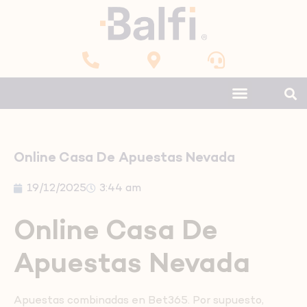
Online Casa De Apuestas Nevada
19/12/2025
3:44 am
Online Casa De
Apuestas Nevada
Apuestas combinadas en Bet365.
Por supuesto,