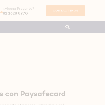
¿Alguna Pregunta?
CONTÁCTENOS
81 1628 8970
as con Paysafecard