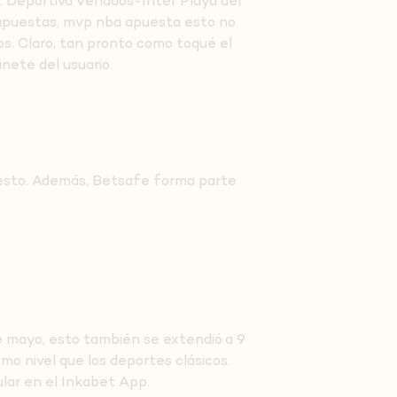
s: Deportiva Venados-Inter Playa del
e apuestas, mvp nba apuesta esto no
s. Claro, tan pronto como toqué el
inete del usuario.
uesto. Además, Betsafe forma parte
de mayo, esto también se extendió a 9
mo nivel que los deportes clásicos.
lar en el Inkabet App.