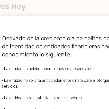
ves Hoy
te con las apuestas en vivo, Circus muestra claramente si
as plantillas más competitivas, aunque es cierto que todaví
i le gusta escribir en tiempo real. Hemos estado ofreciendo 
ores jugadores no son susceptibles a tales tentaciones, pr
Derivado de la creciente ola de delitos d
s con transmisión en vivo.
de identidad de entidades financieras h
conocimiento lo siguiente:
 la apuesta gratis de Betsson. Al Jabalain FC – 56 puntos, 
portivas son apuestas y, con una plataforma dedicada com
• La entidad no celebra operaciones no presenciales.
–
• La entidad no solicita anticipadamente dinero para el otorg
servicios.
–
Pronósti
• La entidad no te contacta por redes sociales
–