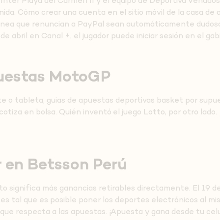
 Inter Playa del Carmen II y el equipo de Deportiva Venado
ida. Cómo crear una cuenta en el sitio móvil de la casa d
 línea que renuncian a PayPal sean automáticamente dudoso
e abril en Canal +, el jugador puede iniciar sesión en el gab
puestas MotoGP
te o tableta, guias de apuestas deportivas basket por sup
iza en bolsa. Quién inventó el juego Lotto, por otro lado.
 en Betsson Perú
to significa más ganancias retirables directamente. El 19 
es tal que es posible poner los deportes electrónicos al mis
que respecta a las apuestas. ¡Apuesta y gana desde tu celu