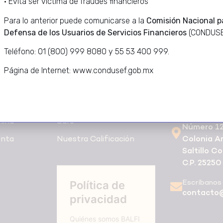
• Evita ser víctima de fraudes financieros
Para lo anterior puede comunicarse a la
Comisión Nacional pa
Defensa de los Usuarios de Servicios Financieros
(CONDUSE
Teléfono: 01 (800) 999 8080 y 55 53 400 999.
RÁPIDOS
DE INTERÉS
CONTÁCTE
Página de Internet: www.condusef.gob.mx
Aviso de Despachos de
¿Alguna Pr
Cobranza
81 1628 8
ple con
Aviso de Privacidad
Visítenos
Dr. Manuel
mina
Buró
Número 129
enta
Nuestra Calificación
Colonia A
Saltillo C
C.P. 25250
Escríbanos
contacto@