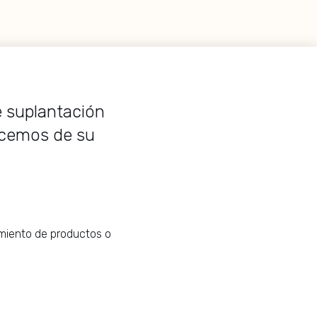
 un partido se puede ver
a tienen la posibilidad de mejorar su
tenis profesional de clase mundial
onostico de partidos para hoy debe
e suplantación
acemos de su
mvp nba apuesta este sitio de
pletamente funcional.
amiento de productos o
SIGUIENTE
cos Deportivos Progol Media Semana