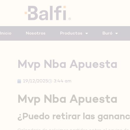
Inicio
Nosotros
Productos
Buró
Mvp Nba Apuesta
19/12/2025
3:44 am
Mvp Nba Apuesta
¿Puedo retirar las ganan