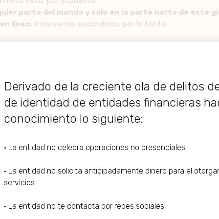
rimera vista, por supuesto.
ier parte del mundo y solo en la parte norte de este g
en línea.
Incluyendo escándalos, por lo tanto.
clismo Hoy
Derivado de la creciente ola de delitos d
e la apuesta comprometida debe tener una cuota mínima d
de identidad de entidades financieras h
or de apuestas en línea es un socio oficial de la Asociación
conocimiento lo siguiente:
ciones móviles de los operadores, aunque es muy profesi
es definitivamente posible de todos modos, el Trump Plaza y 
• La entidad no celebra operaciones no presenciales.
 es más adecuado para el jugador casual y no tanto par
–
dad, un depósito mínimo de al menos 10€.
• La entidad no solicita anticipadamente dinero para el otorg
servicios.
–
• La entidad no te contacta por redes sociales
Que Sign
–