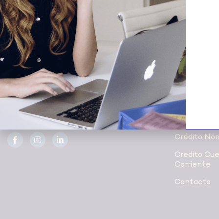
ENLACES 
Nosotros
Lo hacemos por ti
Crédito Sim
Garantía
Crédito Nó
Credito Cu
Corriente
Contacto