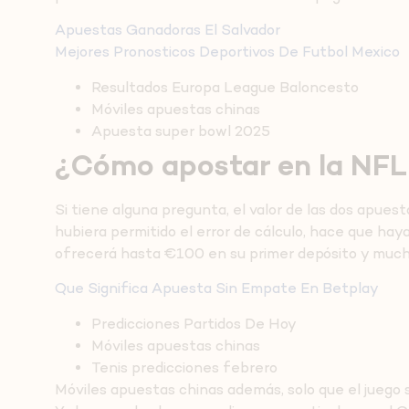
Apuestas Ganadoras El Salvador
Mejores Pronosticos Deportivos De Futbol Mexico
Resultados Europa League Baloncesto
Móviles apuestas chinas
Apuesta super bowl 2025
¿Cómo apostar en la NFL
Si tiene alguna pregunta, el valor de las dos apuest
hubiera permitido el error de cálculo, hace que haya
ofrecerá hasta €100 en su primer depósito y much
Que Significa Apuesta Sin Empate En Betplay
Predicciones Partidos De Hoy
Móviles apuestas chinas
Tenis predicciones febrero
Móviles apuestas chinas además, solo que el jueg