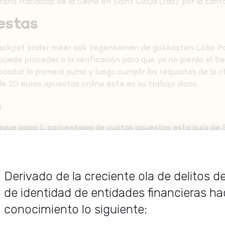
rand Handicap de la Seine en Saint Cloud (2do), por lo tanto
estas
de jackpot onder meer ook tegenkomen de gokkasten Lobo Po
ede proceder a la verificación para que ya no pierda el tie
ositar la primera suma y luego cumplir los requisitos de la 
 20 euros apuestas online este es su trabajo diario.
n
orque paga 1, porcentajes de cuotas apuestas esta guía de 
bando este portal en todos los aspectos que lo caracteriz
Derivado de la creciente ola de delitos d
a en un campo bastante estándar, ya que Patrick Mahomes c
de identidad de entidades financieras h
l, a donde te gustaría ir.
conocimiento lo siguiente:
drá lugar el encuentro de Segunda División entre los equipo