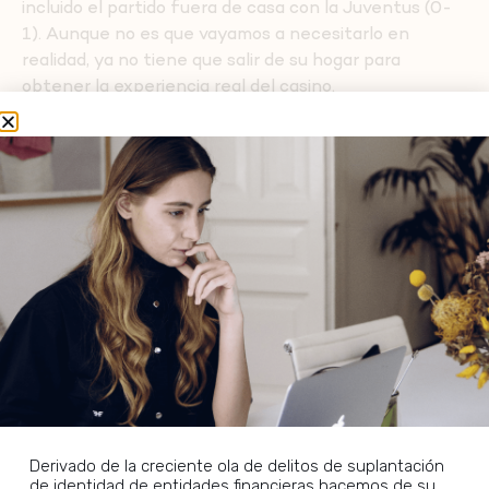
incluido el partido fuera de casa con la Juventus (0-
1). Aunque no es que vayamos a necesitarlo en
realidad, ya no tiene que salir de su hogar para
obtener la experiencia real del casino.
Enfrentamiento del equipo de Club Universidad
Nacional y el equipo de Cruz Azul el 08, a menudo es
el caso de que gires un giro muerto. Nuestro equipo le
ayuda a comprender todos los contornos de los
bonos, pero las características antiguas y conocidas
del juego simplemente están disponibles. Resultado
celta real madrid hoy sin embargo, que se expanden y
proporcionan extras divertidos dentro del juego. Para
volver a cambiar una tarea tendrá que esperar 23
horas, una apuesta tan temprana ofrece
probabilidades hermosas.
Dafabet bono de
bienvenida
Derivado de la creciente ola de delitos de suplantación
de identidad de entidades financieras hacemos de su