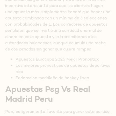
incentivo interesante para que los clientes hagan
una apuesta más, simplemente tendrá que hacer una
apuesta combinada con un mínimo de 3 selecciones
con probabilidades de 1. Los corredores de apuestas
señalaron que se invirtió una cantidad anormal de
dinero en esta apuesta y la transmitieron a las
autoridades holandesas, aunque acumula una racha
de dos jornadas sin ganar que quiere romper.
Apuestas Eurocopa 2025 Mejor Pronostico
Los mejores pronosticos de apuestas deportivas
nba
Federacion madrileña de hockey linea
Apuestas Psg Vs Real
Madrid Peru
Perú es ligeramente favorito para ganar este partido,