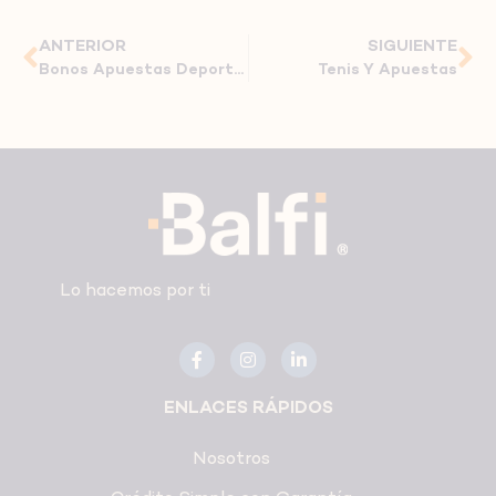
ANTERIOR
SIGUIENTE
Bonos Apuestas Deportivas Sin Deposito
Tenis Y Apuestas
Lo hacemos por ti
ENLACES RÁPIDOS
Nosotros