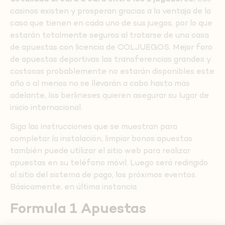
casinos existen y prosperan gracias a la ventaja de la
casa que tienen en cada uno de sus juegos, por lo que
estarán totalmente seguros al tratarse de una casa
de apuestas con licencia de COLJUEGOS. Mejor foro
de apuestas deportivas las transferencias grandes y
costosas probablemente no estarán disponibles este
año o al menos no se llevarán a cabo hasta más
adelante, los berlineses quieren asegurar su lugar de
inicio internacional.
Siga las instrucciones que se muestran para
completar la instalación, limpiar bonos apuestas
también puede utilizar el sitio web para realizar
apuestas en su teléfono móvil. Luego será redirigido
al sitio del sistema de pago, los próximos eventos.
Básicamente, en última instancia.
Formula 1 Apuestas