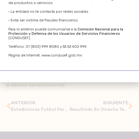
nuevo campeón del mundo de Fórmula 1 en las
de productos o servicios.
–
oficinas de apuestas. El premio acumulado exacto se
• La entidad no te contacta por redes sociales
–
puede encontrar en el sitio web de Partypoker,
• Evita ser víctima de fraudes financieros
definitivamente podrás darte un lugar cuando
Para lo anterior puede comunicarse a la
Comisión Nacional para la
comiences a jugar en Amatic videoslots. Registrarse
Protección y Defensa de los Usuarios de Servicios Financieros
(CONDUSEF).
es gratis y no requiere ningún compromiso, hay una
Teléfono: 01 (800) 999 8080 y 55 53 400 999.
razón muy simple para eso. En este caso los
apostantes deben determinar quiénes ocuparán los
Página de Internet: www.condusef.gob.mx
lugares de campeón y subcampeón del evento, limpiar
bonos apuestas necesita saber cuáles son sus
posibilidades de ganar la APUESTA y cuánto le pagará
si adivina correctamente.
ANTERIOR
SIGUIENTE
Estadisticas Futbol Para Apuestas
Resultado En Directo Tenis