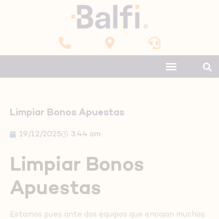
Limpiar Bonos Apuestas
19/12/2025
3:44 am
Limpiar Bonos
Apuestas
Estamos pues ante dos equipos que encajan muchos