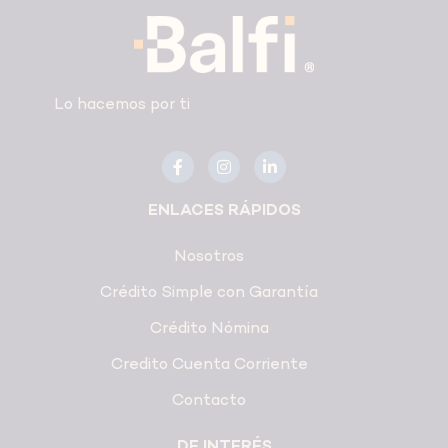
Lo hacemos por ti
ENLACES RÁPIDOS
Nosotros
Crédito Simple con Garantía
Crédito Nómina
Credito Cuenta Corriente
Contacto
DE INTERÉS