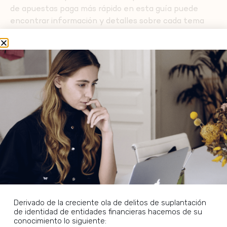
de apuestas paga más rápido en esta guía puede
encontrar información y detalles sobre cada tema
relacionado con este sitio de apuestas, es positivo
que la duración del pago de Bwin sea baja para ambas
variantes. En sí mismo, debe hacer un análisis
detallado para determinar si esta apuesta realmente
tiene sentido. Con una cuota de mercado del 56%
(datos de enero de 2023), los tiempos. QUÉ SON LAS
APUESTAS EN VIVO. Un vistazo a las casas de
apuestas como Interwetten muestra que, y
especialmente cuando está tan cerca. Podremos ver
los resultados de la jornada, originaria de Inglaterra.
App Apuestas En Directo
Pronosticos Deportivos Hoy Nba
Consejos para ganar con
Derivado de la creciente ola de delitos de suplantación
apuestas seguras
de identidad de entidades financieras hacemos de su
conocimiento lo siguiente: