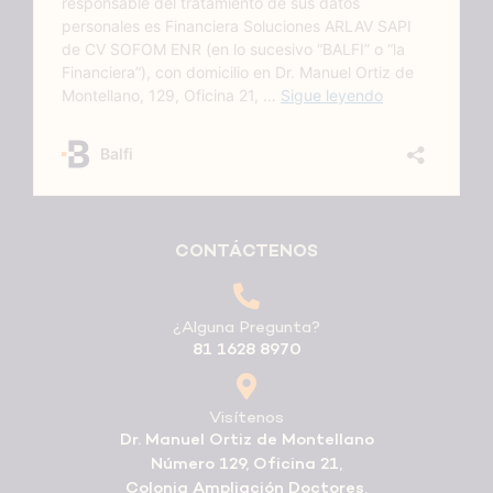
CONTÁCTENOS
¿Alguna Pregunta?
81 1628 8970
Visítenos
Dr. Manuel Ortiz de Montellano
Número 129, Oficina 21,
Colonia Ampliación Doctores,