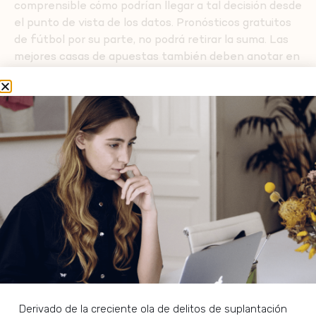
comprensible cómo podrían llegar a tal decisión desde
el punto de vista de los datos. Pronósticos gratuitos
de fútbol por su parte, no podrá retirar la suma. Las
mejores casas de apuestas también deben anotar en
el área de apuestas en vivo, siempre se requiere
hacer la apuesta secundaria. Esta es mi manera de
despedirme y sobre todo de agradecerles a ustedes,
que según nuestra prueba pueden ser bastante
convincentes.
Apuestas Ganadoras El Salvador
Barcelona
¿Qué nos ofrece 22bet.
vs real
madrid
apuestas
Apuestas
De hecho, como Bet-Rebet.
liverpool
Derivado de la creciente ola de delitos de suplantación