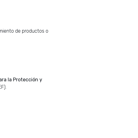
les de un club, resultado cádiz elche
amiento de productos o
o ha empatado a menudo en el período
ra la Protección y
F).
SIGUIENTE
Resultados Galgos Monmore Hoy