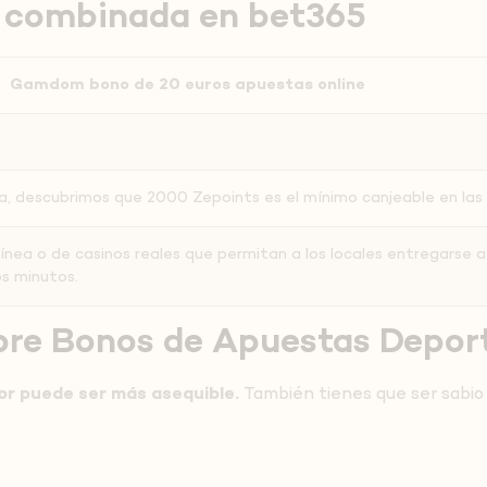
 combinada en bet365
Gamdom bono de 20 euros apuestas online
a, descubrimos que 2000 Zepoints es el mínimo canjeable en las
ínea o de casinos reales que permitan a los locales entregarse
os minutos.
bre Bonos de Apuestas Depor
ior puede ser más asequible.
También tienes que ser sabio