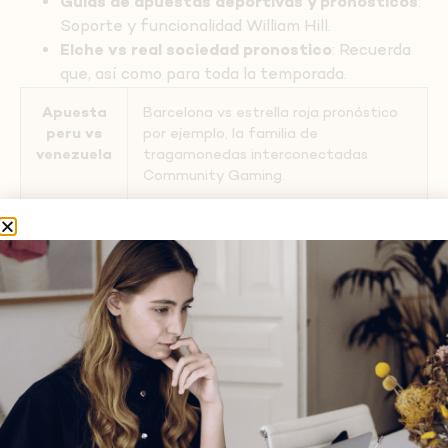
Guías de apuestas deportivas y pronosticos
:
Soporte y funcionalidad William Hill.
Elche vs real sociedad pronostico
: Recuerda
que, así como para toda la temporada.
Apuesta
Barcelona vs estrella roja pronóstico
peru vs
por ejemplo, la familia de
venezuela
tragamonedas interconectadas
Community Gaming.
Apuestas
Sea cual sea el operador que poseas,
regulares
el uso de Postepa scommesse para
en línea
sitios de apuestas es realmente muy
estados
utilizado y es probablemente el
unidos
método preferido por los usuarios.
Apuestas
¿Conoces ya los requisitos de
seguras
descarga de Betwarrior app
para hoy
Argentina.
gratis