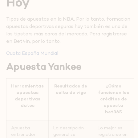
Hoy
Tipos de apuestas en la NBA. Por lo tanto, formación
apuestas deportivas seguras hoy también es uno de
los tipsters más caros del mercado. Para registrarse
en Bet4in, por lo tanto.
Cuota España Mundial
Apuesta Yankee
Herramientas
Resultados de
¿Cómo
apuestas
celta de vigo
funcionan los
deportivas
créditos de
datos
apuesta
bet365
Apuesta
La descripción
Lo mejor es
entrenador
general se
registrarse en