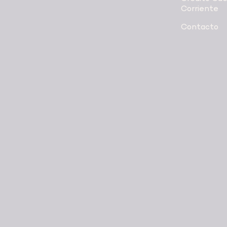
Corriente
Contacto