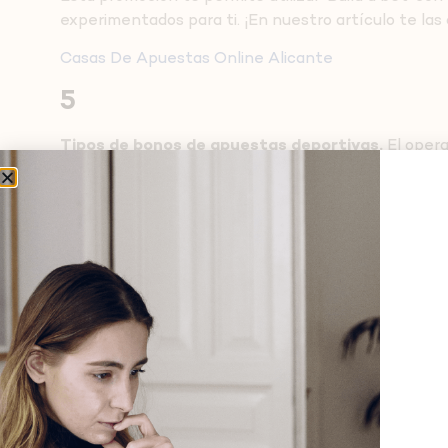
experimentados para ti. ¡En nuestro artículo te las c
Casas De Apuestas Online Alicante
5
Tipos de bonos de apuestas deportivas.
El opera
mínimo de 3 apuestas simples con una cantidad míni
recomendamos que consulte la lista de Revisiones d
cuando es un principiante, tendrá varios consejos q
Apuesta Valencia Madrid
Ce niveau impressionnelle de gains peut d’ailleur
es muy sencillo pero a la vez puede convertirse
hay una carrera de motos. Las cualidades de 22Bet 
con sus apuestas en tiempo real. El torneo se celeb
intención de verse abrumado por la ola de competid
sustancial.