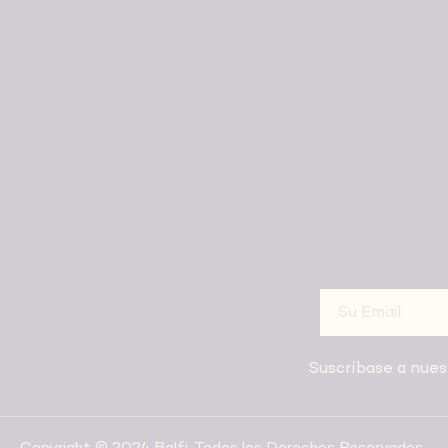
Suscríbase a nues
Copyright © 2024 Balfi. Todos los Derechos Reservados.