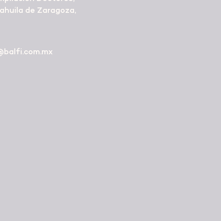
oahuila de Zaragoza,
balfi.com.mx