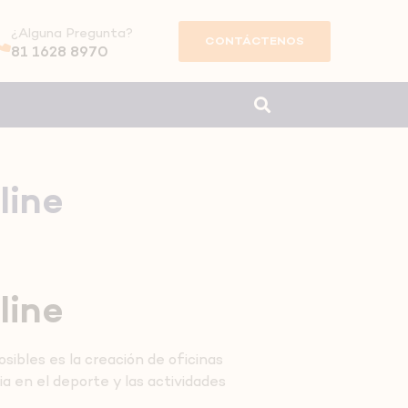
¿Alguna Pregunta?
CONTÁCTENOS
81 1628 8970
line
line
ibles es la creación de oficinas
a en el deporte y las actividades