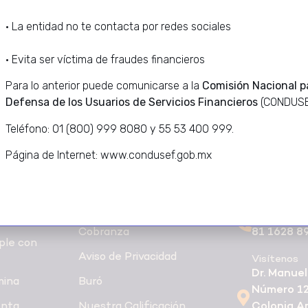
vas
–
• La entidad no te contacta por redes sociales
–
• Evita ser víctima de fraudes financieros
Para lo anterior puede comunicarse a la
Comisión Nacional pa
Defensa de los Usuarios de Servicios Financieros
(CONDUSE
Teléfono: 01 (800) 999 8080 y 55 53 400 999.
Página de Internet: www.condusef.gob.mx
RÁPIDOS
DE INTERÉS
CONTÁCTE
Aviso de Despachos de
¿Alguna Pr
Cobranza
81 1628 8
ple con
Aviso de Privacidad
Visítenos
Dr. Manuel
mina
Buró
Número 129
enta
Nuestra Calificación
Colonia A