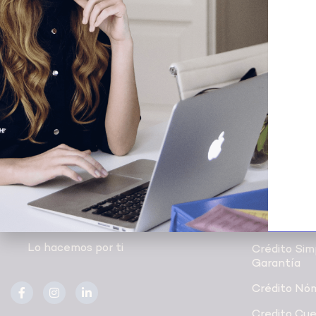
Ahti Games Cupón De 50 Euros Apuestas Deporti
Juego Apuestas De Caballos
ANTERIOR
Resultados Nba Google
ENLACES 
Nosotros
Lo hacemos por ti
Crédito Sim
Garantía
Crédito Nó
Credito Cu