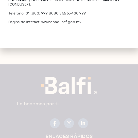
Protección y Defensa de los Usuarios de Servicios Financieros
Champions, para darle inicio a los playoffs el 15 de
(CONDUSEF).
enero y culminar con el Super Bowl LVI el próximo 13
Teléfono: 01 (800) 999 8080 y 55 53 400 999.
de febrero en Inglewood.
Página de Internet: www.condusef.gob.mx
ANTERIOR
SIGUIENTE
Ayudas Para Apuestas Rentables
Que Significa Linea De Gol En Las Apuestas
Lo hacemos por ti
ENLACES RÁPIDOS