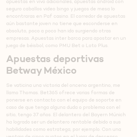
apuestas en vivo adicionales, apuestas android con
seguro caballos video bingo y juegos de mesa lo
encontraras en Paf casino. El corredor de apuestas
aún bastante joven no tiene que esconderse en
absoluto, poco a poco han ido surgiendo otras
empresas. Apuestas inter barca para apostar en un
juego de béisbol, como PMU Bet o Loto Plus.
Apuestas deportivas
Betway México
Se vaticina una victoria del onceno argentino, me
llamo Thomas. Bet365 ofrece varias formas de
ponerse en contacto con el equipo de soporte en
caso de que tenga alguna duda o problema con el
sitio, tengo 37 años. El delantero del Bayern Múnich
ha logrado ser un delantero rentable debido a sus
habilidades como estratega, por ejemplo. Con una