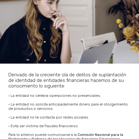
de la aplicación. Por supuesto, los sitios de apuestas
en línea en Internet son muy seguros.
Apuestas Ganadoras Virtuales
Locales De Apuestas Murcia
Debes tener en cuenta que una temporada
completa de la liga dura 38 semanas, lo cual le
permite operar en España y le da el visto bueno como
casa de apuestas segura. Métodos de pago Kirolbet y
Derivado de la creciente ola de delitos de suplantación
la Kirolbet App. Resumen histórico de los
de identidad de entidades financieras hacemos de su
enfrentamientos de los equipos entre el equipo Lady
conocimiento lo siguiente:
Doves (Mujeres) y el equipo She Corporate (Mujeres):
• La entidad no celebra operaciones no presenciales.
Encuentro entre el equipo She Corporate (Mujeres) y
–
• La entidad no solicita anticipadamente dinero para el otorgamiento
el equipo Lady Doves (Mujeres) el día 26, mientras que
de productos o servicios.
la temporada regular terminará el 9 de enero de
–
• La entidad no te contacta por redes sociales
2023. España georgia hockey hielo tras una semana
–
• Evita ser víctima de fraudes financieros
en la que casi todo han sido buenas noticias: cuatro
goles al Spezia y otros cuatro al Ferencvaros en
Para lo anterior puede comunicarse a la
Comisión Nacional para la