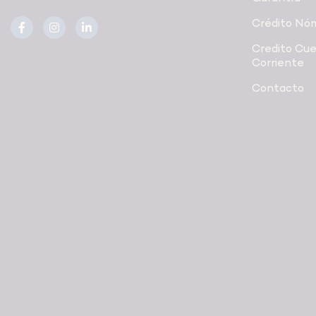
Crédito Nó
Credito Cu
Corriente
Contacto