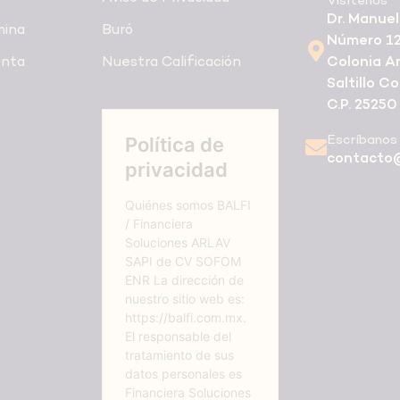
Visítenos
Dr. Manuel
mina
Buró
Número 129
enta
Nuestra Calificación
Colonia A
Saltillo C
C.P. 25250
Escríbanos
contacto@