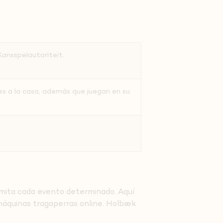
ansspelautoriteit.
es a la casa, además que juegan en su
ermita cada evento determinado. Aquí
 máquinas tragaperras online. Holbæk