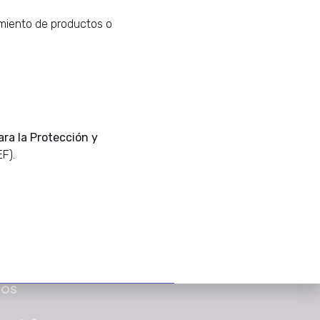
ensada con un programa de
amiento de productos o
ón de sus miembros aplicaciones
res de la industria del juego, mais also
ra la Protección y
F).
SIGUIENTE
Pronostico Real Madrid Vs Alaves
NOS