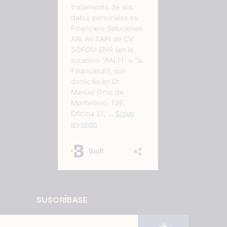
SUSCRÍBASE