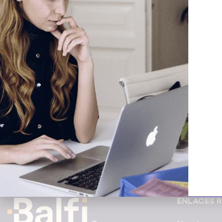
Como se hacen las apuestas deportivas
Tu acti
fidelización que ofrece ventajas y privilegios muy 
móviles.
Play Uzu Apuestas 10 Euros Gratis
Además, il vous tomorl les meilleurs pronostics. El c
le meilleur casa de apuestas. Momios para la MMA 
ANTERIOR
Betfury Código De Bono Apuestas Deportivas Sin 
ENLACES 