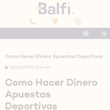
Como Hacer Dinero Apuestas Deportivas
19/12/2025
3:44 am
Como Hacer Dinero
Apuestas
Deportivas