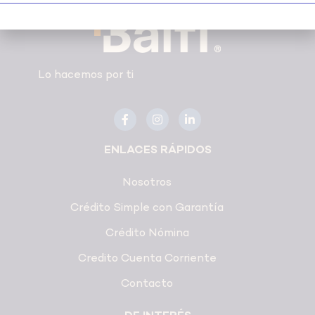
Lo hacemos por ti
ENLACES RÁPIDOS
Nosotros
Crédito Simple con Garantía
Crédito Nómina
Credito Cuenta Corriente
Contacto