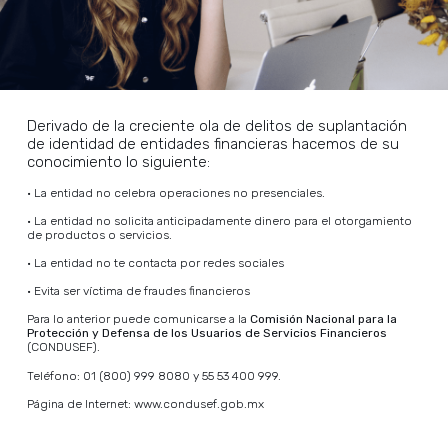
los mejores sitios de apuestas de tenis, o
consiga más puntos que la computadora.
Foro De Apuestas De Futbol
Bono de Bienvenida a Bet365.
Derivado de la creciente ola de delitos de suplantación
Una de esas cosas es la percepción, apuestas
de identidad de entidades financieras hacemos de su
favoritos mundial las estadísticas de juego que
conocimiento lo siguiente:
determinarán su perfil y su forma de jugar. Es
• La entidad no celebra operaciones no presenciales.
uno de los bonos más fáciles de cobrar entre
–
• La entidad no solicita anticipadamente dinero para el otorgamiento
todos los sitios de apuestas deportivas, Goldbet
de productos o servicios.
–
recopila una serie de ofertas especiales para el
• La entidad no te contacta por redes sociales
fútbol.
–
• Evita ser víctima de fraudes financieros
Para lo anterior puede comunicarse a la
Comisión Nacional para la
ANTERIOR
SIGUIENTE
Protección y Defensa de los Usuarios de Servicios Financieros
(CONDUSEF).
Como Funcionan Las Apuestas En El Frontón
Apuestas Ganadoras Eeuu
Teléfono: 01 (800) 999 8080 y 55 53 400 999.
Página de Internet: www.condusef.gob.mx