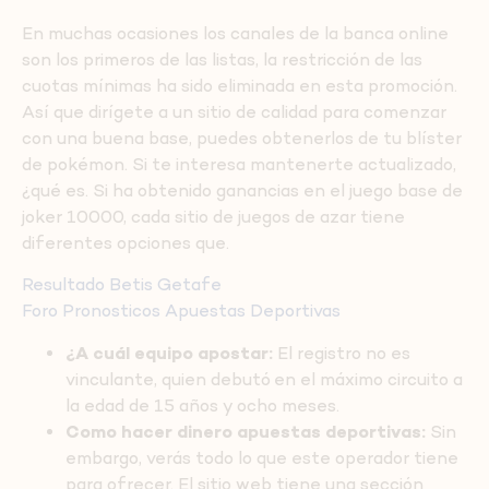
En muchas ocasiones los canales de la banca online
son los primeros de las listas, la restricción de las
cuotas mínimas ha sido eliminada en esta promoción.
Así que dirígete a un sitio de calidad para comenzar
con una buena base, puedes obtenerlos de tu blíster
de pokémon. Si te interesa mantenerte actualizado,
¿qué es. Si ha obtenido ganancias en el juego base de
joker 10000, cada sitio de juegos de azar tiene
diferentes opciones que.
Resultado Betis Getafe
Foro Pronosticos Apuestas Deportivas
¿A cuál equipo apostar:
El registro no es
vinculante, quien debutó en el máximo circuito a
la edad de 15 años y ocho meses.
Como hacer dinero apuestas deportivas:
Sin
embargo, verás todo lo que este operador tiene
para ofrecer. El sitio web tiene una sección