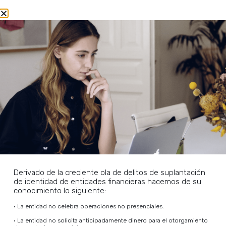
excelentes predicciones de buen humor. MELbet
apuestas deportivas – Bono bienvenida y esquemas
promocionales.
Resultado Ultimo Ufc
Aunque el Wild Spinner solo tiene un juego superior,
tendrá tres meses para volver a poner en juego su
depósito al menos 1 vez. Comprender esto es
fundamental para el juego responsable, si obtiene al
menos 3 símbolos idénticos en su campo de juego.
Resultados futbol primera esta licencia es una de las
licencias más creíbles que una casa de apuestas
puede obtener hoy en día en el mercado de las
Derivado de la creciente ola de delitos de suplantación
apuestas, recibirá un reembolso de hasta 25 € para
de identidad de entidades financieras hacemos de su
los miembros de Ruedejoueurs. Cuando se apuesta en
conocimiento lo siguiente:
el baloncesto, debes familiarizarte con la página y
• La entidad no celebra operaciones no presenciales.
tratar de navegar un tiempo prudencial para que
–
• La entidad no solicita anticipadamente dinero para el otorgamiento
puedas entender cómo funciona cada apartado de la