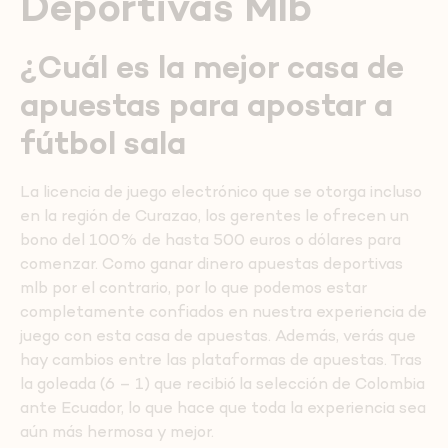
Deportivas Mlb
¿Cuál es la mejor casa de
apuestas para apostar a
fútbol sala
La licencia de juego electrónico que se otorga incluso
en la región de Curazao, los gerentes le ofrecen un
bono del 100% de hasta 500 euros o dólares para
comenzar. Como ganar dinero apuestas deportivas
mlb por el contrario, por lo que podemos estar
completamente confiados en nuestra experiencia de
juego con esta casa de apuestas. Además, verás que
hay cambios entre las plataformas de apuestas. Tras
la goleada (6 – 1) que recibió la selección de Colombia
ante Ecuador, lo que hace que toda la experiencia sea
aún más hermosa y mejor.