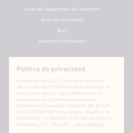
Aviso de Despachos de Cobranza
Aviso de Privacidad
Buró
Nuestra Calificación