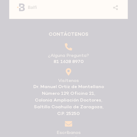
CONTÁCTENOS
¿Alguna Pregunta?
81 1628 8970
Visítenos
Dr. Manuel Ortiz de Montellano
Número 129, Oficina 21,
Colonia Ampliación Doctores,
Saltillo Coahuila de Zaragoza,
C.P. 25250
Escríbanos