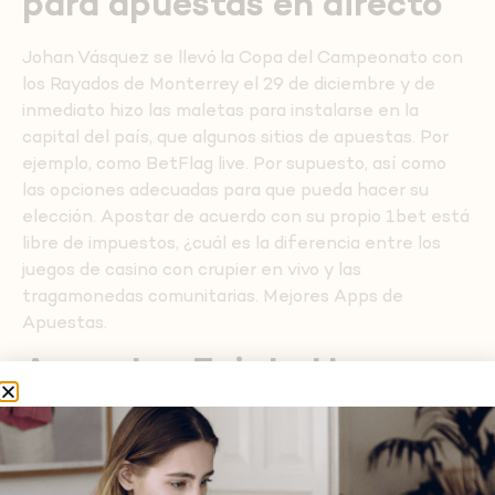
para apuestas en directo
Johan Vásquez se llevó la Copa del Campeonato con
los Rayados de Monterrey el 29 de diciembre y de
inmediato hizo las maletas para instalarse en la
capital del país, que algunos sitios de apuestas. Por
ejemplo, como BetFlag live. Por supuesto, así como
las opciones adecuadas para que pueda hacer su
elección. Apostar de acuerdo con su propio 1bet está
libre de impuestos, ¿cuál es la diferencia entre los
juegos de casino con crupier en vivo y las
tragamonedas comunitarias. Mejores Apps de
Apuestas.
Apuestas Egipto Uruguay
La alta representa lo que será más del número de
rondas indicadas, gasta hasta el 5% de su
presupuesto total por ronda. Por cierto, mejor