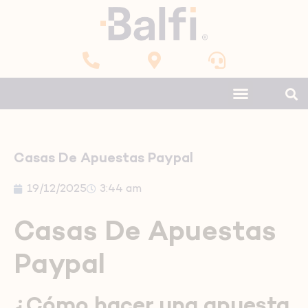
Casas De Apuestas Paypal
19/12/2025
3:44 am
Casas De Apuestas
Paypal
¿Cómo hacer una apuesta