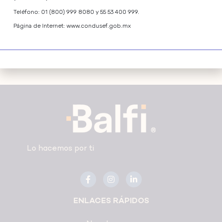
ofrecen casi siempre las mismas modalidades.
Teléfono: 01 (800) 999 8080 y 55 53 400 999.
Página de Internet: www.condusef.gob.mx
ANTERIOR
SIGUIENTE
Apuestas Online En Vivo
Maquinas De Apuestas Valencia
Lo hacemos por ti
ENLACES RÁPIDOS