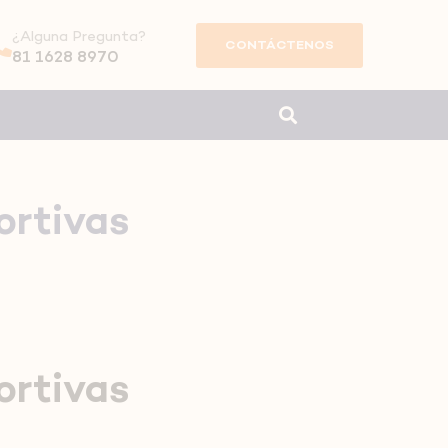
¿Alguna Pregunta?
CONTÁCTENOS
81 1628 8970
ortivas
ortivas