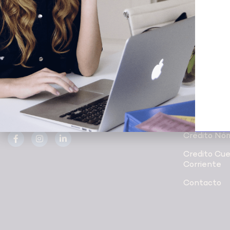
ENLACES 
Nosotros
Lo hacemos por ti
Crédito Sim
Garantía
Crédito Nó
Credito Cu
Corriente
Contacto