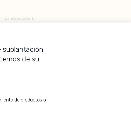
los espacios 1.
 todos los países.
e suplantación
acemos de su
tion Gaming y Lucky Streak.
Por lo
para saber cuál es la siguiente tirada.
 deportivas, betway código
amiento de productos o
SIGUIENTE
Apuesta Liverpool Real Madrid