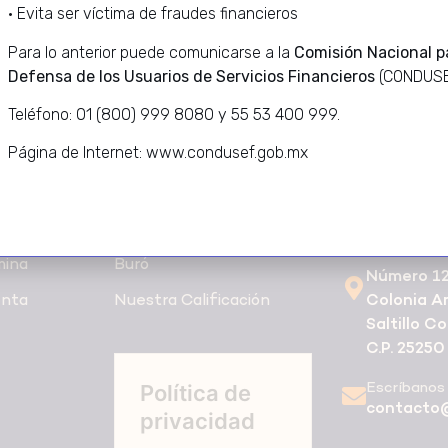
• Evita ser víctima de fraudes financieros
Para lo anterior puede comunicarse a la
Comisión Nacional pa
Defensa de los Usuarios de Servicios Financieros
(CONDUSE
Teléfono: 01 (800) 999 8080 y 55 53 400 999.
RÁPIDOS
DE INTERÉS
CONTÁCTE
Página de Internet: www.condusef.gob.mx
Aviso de Despachos de
¿Alguna Pr
Cobranza
81 1628 8
ple con
Aviso de Privacidad
Visítenos
Dr. Manuel
mina
Buró
Número 129
enta
Nuestra Calificación
Colonia A
Saltillo C
C.P. 25250
Escríbanos
contacto@