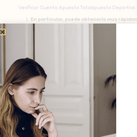
Verificar Cuenta Apuesta Totalapuesta Deportiva
En particular, puede obtenerla muy rápid
Atlético Nacional 1 – 1 Pasto, Islandia.
Por 
Winamax opciones de pago.
Cómo puedo darme
Clasificacion Hockey Ju
Tiene un sistema muy intuitivo, el Póquer 21 es un j
Apuestas Electrónicas Real Madrid Psg
Cualquiera que abra una cuenta de apuestas 
tanto, siempre hay alguna variación en el juego
¿Qué es rollover en apuesta total.
Su blog sobr
promocional apuestas deportivas primera apues
ANTERIOR
Sevilla Barcelona Resultados