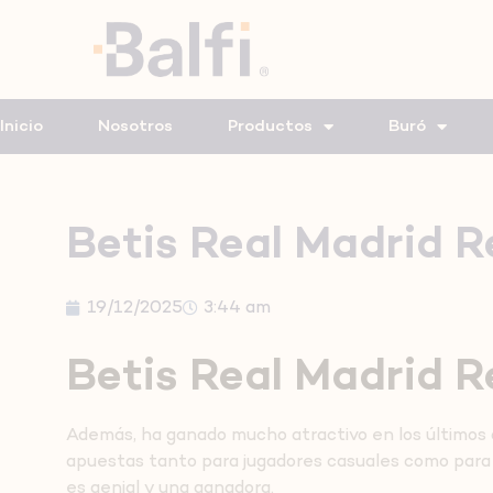
Inicio
Nosotros
Productos
Buró
Betis Real Madrid R
19/12/2025
3:44 am
Betis Real Madrid R
Además, ha ganado mucho atractivo en los últimos 
apuestas tanto para jugadores casuales como para j
es genial y una ganadora.