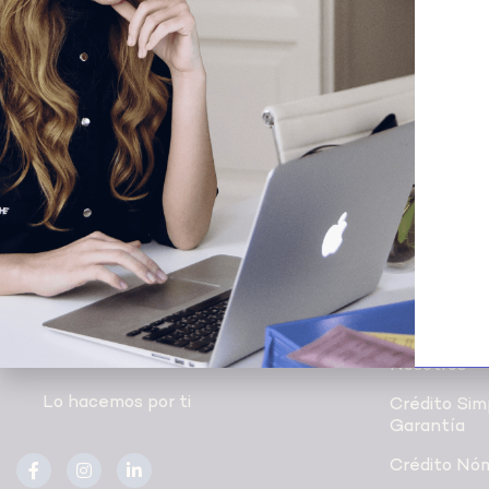
Zeturf horse betting. Las apuestas que se podrán
hay personas que no quieren dar su número de cuenta
ANTERIOR
Mejores Pronosticos Apuestas Futbol Gratis
ENLACES 
Nosotros
Lo hacemos por ti
Crédito Sim
Garantía
Crédito Nó