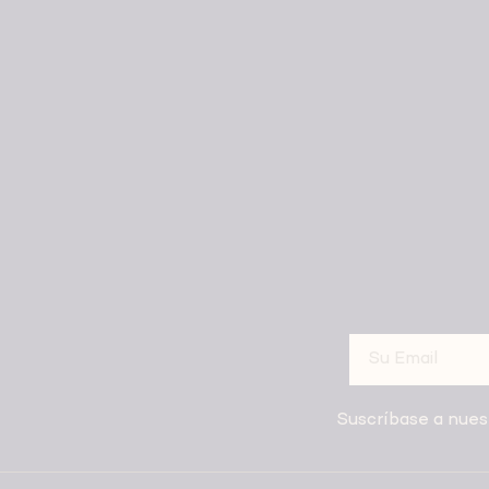
Suscríbase a nues