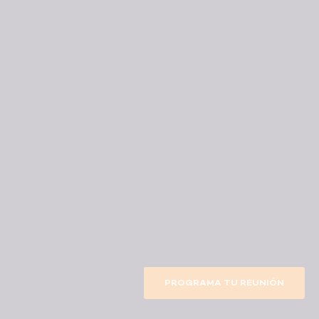
PROGRAMA TU REUNIÓN