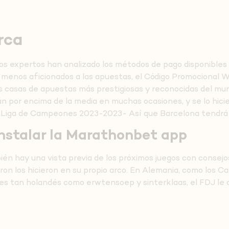
rca
os expertos han analizado los métodos de pago disponible
los menos aficionados a las apuestas, el Código Promocional 
las casas de apuestas más prestigiosas y reconocidas del m
 por encima de la media en muchas ocasiones, y se lo hicie
 la Liga de Campeones 2023-2023- Así que Barcelona tendr
nstalar la Marathonbet app
ién hay una vista previa de los próximos juegos con conse
ron los hicieron en su propio arco. En Alemania, como los
lo es tan holandés como erwtensoep y sinterklaas, el FDJ le