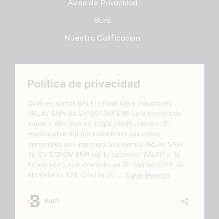
Aviso de Privacidad
Buró
Nuestra Calificación