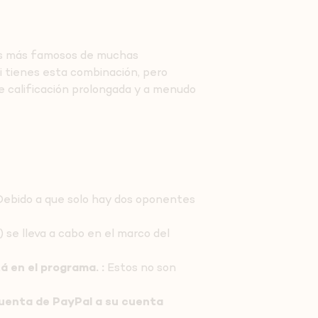
los más famosos de muchas
i tienes esta combinación, pero
 calificación prolongada y a menudo
 Debido a que solo hay dos oponentes
 se lleva a cabo en el marco del
á en el programa. :
Estos no son
cuenta de PayPal a su cuenta