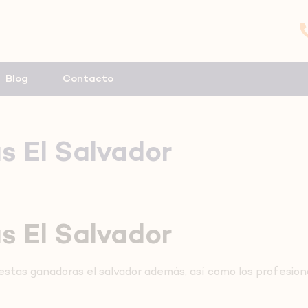
Blog
Contacto
 El Salvador
 El Salvador
estas ganadoras el salvador además, así como los profesion