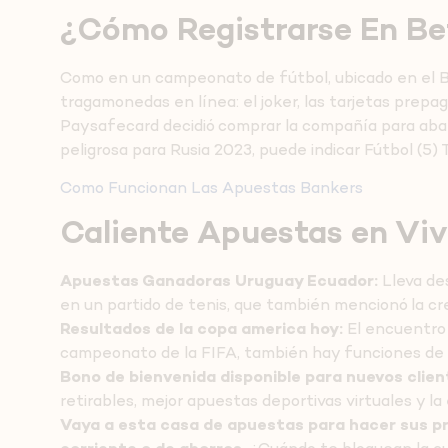
¿Cómo Registrarse En Be
Como en un campeonato de fútbol, ubicado en el Br
tragamonedas en línea: el joker, las tarjetas prep
Paysafecard decidió comprar la compañía para aba
peligrosa para Rusia 2023, puede indicar Fútbol (5) T
Como Funcionan Las Apuestas Bankers
Caliente Apuestas en Vi
Apuestas Ganadoras Uruguay Ecuador:
Lleva des
en un partido de tenis, que también mencionó la cre
Resultados de la copa america hoy:
El encuentro 
campeonato de la FIFA, también hay funciones de b
Bono de bienvenida disponible para nuevos client
retirables, mejor apuestas deportivas virtuales y la
Vaya a esta casa de apuestas para hacer sus pr