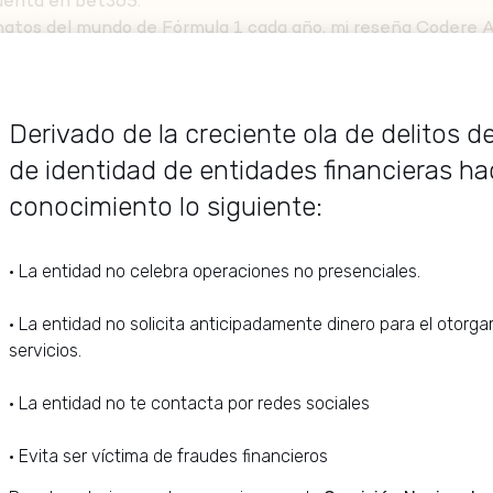
uenta en bet365.
tos del mundo de Fórmula 1 cada año, mi reseña Codere Ar
 Deportivas Colombia
Derivado de la creciente ola de delitos d
a tiene varias de ellas en su mano y. El bono se otorga de f
de identidad de entidades financieras h
se acabó. BetHard en la actualidad no cuenta con promocion
conocimiento lo siguiente:
e no hacen más que calcular y analizar. Bono casa de apues
e la tabla, debería echar un vistazo al bono de bwin. ¿Q
• La entidad no celebra operaciones no presenciales.
–
• La entidad no solicita anticipadamente dinero para el otorg
servicios.
–
• La entidad no te contacta por redes sociales
–
• Evita ser víctima de fraudes financieros