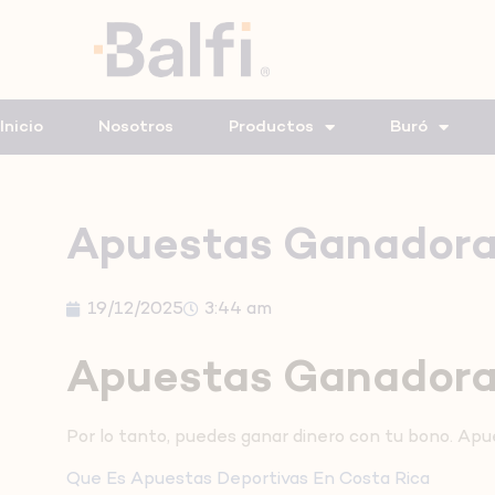
Inicio
Nosotros
Productos
Buró
Apuestas Ganadoras
19/12/2025
3:44 am
Apuestas Ganadoras
Por lo tanto, puedes ganar dinero con tu bono. Apu
Que Es Apuestas Deportivas En Costa Rica