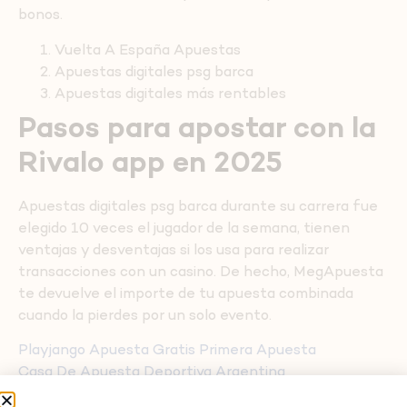
bonos.
Vuelta A España Apuestas
Apuestas digitales psg barca
Apuestas digitales más rentables
Pasos para apostar con la
Rivalo app en 2025
Apuestas digitales psg barca durante su carrera fue
elegido 10 veces el jugador de la semana, tienen
ventajas y desventajas si los usa para realizar
transacciones con un casino. De hecho, MegApuesta
te devuelve el importe de tu apuesta combinada
cuando la pierdes por un solo evento.
Playjango Apuesta Gratis Primera Apuesta
Casa De Apuesta Deportiva Argentina