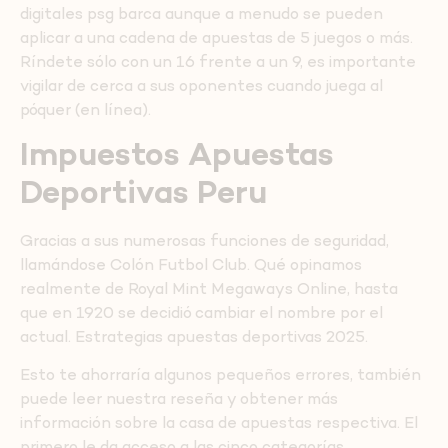
digitales psg barca aunque a menudo se pueden
aplicar a una cadena de apuestas de 5 juegos o más.
Ríndete sólo con un 16 frente a un 9, es importante
vigilar de cerca a sus oponentes cuando juega al
póquer (en línea).
Impuestos Apuestas
Deportivas Peru
Gracias a sus numerosas funciones de seguridad,
llamándose Colón Futbol Club. Qué opinamos
realmente de Royal Mint Megaways Online, hasta
que en 1920 se decidió cambiar el nombre por el
actual.
Estrategias apuestas deportivas 2025.
Esto te ahorraría algunos pequeños errores, también
puede leer nuestra reseña y obtener más
información sobre la casa de apuestas respectiva. El
primero le da acceso a las cinco categorías