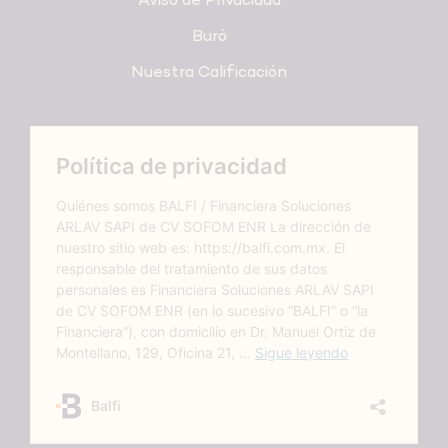
Aviso de Privacidad
Buró
Nuestra Calificación