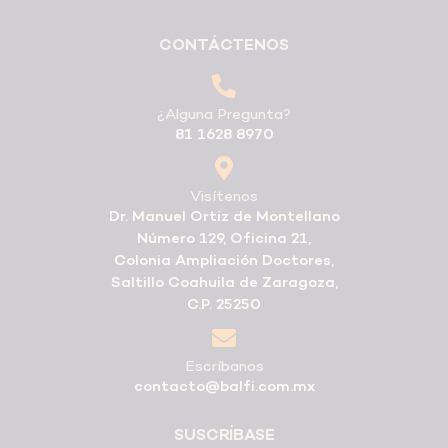
CONTÁCTENOS
¿Alguna Pregunta?
81 1628 8970
Visítenos
Dr. Manuel Ortiz de Montellano
Número 129, Oficina 21,
Colonia Ampliación Doctores,
Saltillo Coahuila de Zaragoza,
C.P. 25250
Escríbanos
contacto@balfi.com.mx
SUSCRÍBASE