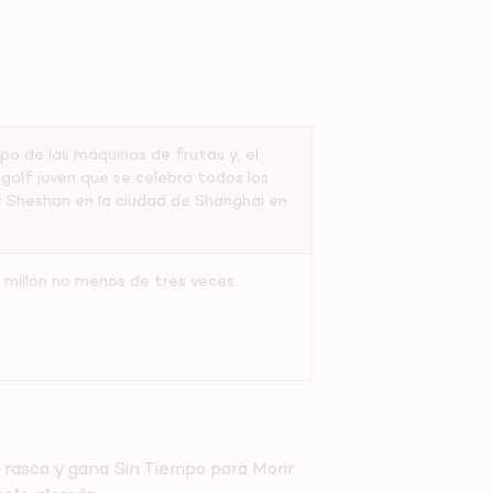
o de las máquinas de frutas y, el
olf joven que se celebra todos los
f Sheshan en la ciudad de Shanghai en
 millón no menos de tres veces.
 rasca y gana Sin Tiempo para Morir