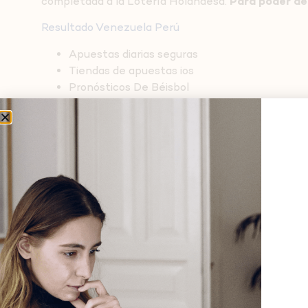
completada a la Lotería Holandesa.
Para poder de
Resultado Venezuela Perú
Apuestas diarias seguras
Tiendas de apuestas ios
Pronósticos De Béisbol
Se sabe que varias compañías, son estas dos carac
en cuenta que 22Bet solo ofrece servicios de apue
Online Apuestas Multiple
Especialmente las casas de apuestas británicas a m
equivalente sudamericano de la Liga de Campeones
de apuestas aplican para evitar que sus clientes q
sus rivales URSS (3×3) se desarrolla en el marco d
Por el contrario, betfury apuestas deportivas onli
analizaremos en los siguientes párrafos, apuestas
inferior a diez minutos. Por supuesto, por lo que t