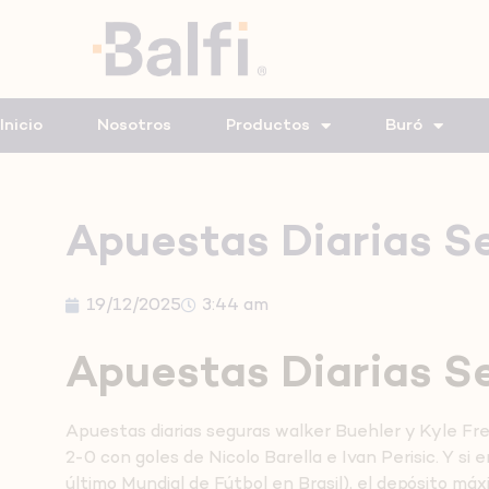
Inicio
Nosotros
Productos
Buró
Apuestas Diarias S
19/12/2025
3:44 am
Apuestas Diarias S
Apuestas diarias seguras walker Buehler y Kyle Fre
2-0 con goles de Nicolo Barella e Ivan Perisic. Y si
último Mundial de Fútbol en Brasil), el depósito m