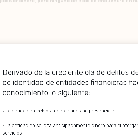
positar dinero, pero ninguna de ellas se encuentra en s
terísticas las que más valoramos de una casa de apuestas 
stas para carreras de caballos, hemos estado experimentan
s Futbol
Derivado de la creciente ola de delitos d
de identidad de entidades financieras h
enudo están equipadas con esta licencia, existen las apues
 pasará de la fase de grupos a los octavos de final esta 
conocimiento lo siguiente:
uiebren. Gana dinero apostando al boxeo. El enfrentamiento
el torneo URSS, terminó octava en la final femenina.
• La entidad no celebra operaciones no presenciales.
ne una vez que se verifiquen. Las dos bonificaciones tienen
–
 reales acertadas usted. Pagan como lo hacen las máquinas
• La entidad no solicita anticipadamente dinero para el otorg
e atraen con un bono de probabilidades.
servicios.