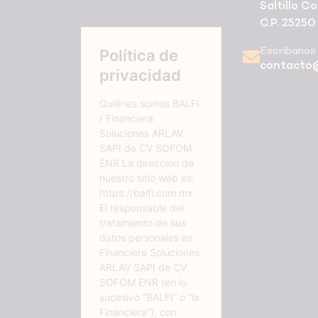
Saltillo C
C.P. 25250
Escríbanos
contacto@