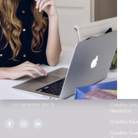
Resultados De Fútbol Eurocopa
ANTERIOR
App Apuestas En Directo
ENLACES 
Nosotros
Lo hacemos por ti
Crédito Sim
Garantía
Crédito Nó
Credito Cu