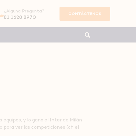
¿Alguna Pregunta?
CONTÁCTENOS
81 1628 8970
equipos, y lo ganó el Inter de Milán
a para ver las competiciones (cf el