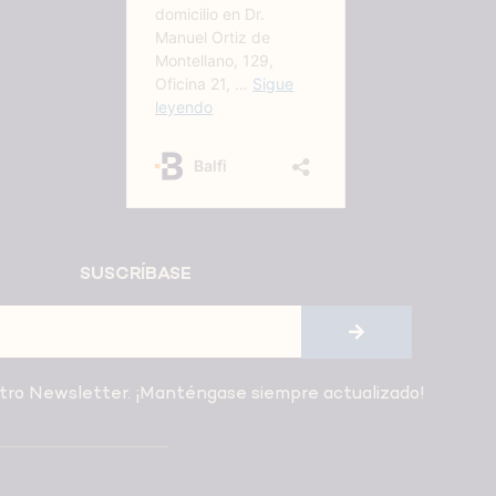
SUSCRÍBASE
tro Newsletter. ¡Manténgase siempre actualizado!