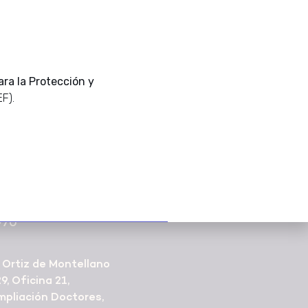
SIGUIENTE
e Apuestas Dan Bono De Bienvenida
ra la Protección y
F).
NOS
egunta?
970
 Ortiz de Montellano
, Oficina 21,
mpliación Doctores,