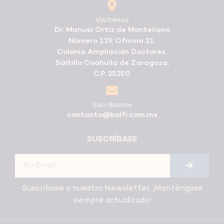
Visítenos
Dr. Manuel Ortiz de Montellano
Número 129, Oficina 21,
Colonia Ampliación Doctores,
Saltillo Coahuila de Zaragoza,
C.P. 25250
Escríbanos
contacto@balfi.com.mx
SUSCRÍBASE
Suscríbase a nuestro Newsletter. ¡Manténgase
siempre actualizado!