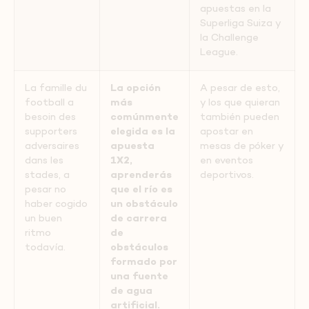
apuestas en la
Superliga Suiza y
la Challenge
League.
La famille du
La opción
A pesar de esto,
football a
más
y los que quieran
besoin des
comúnmente
también pueden
supporters
elegida es la
apostar en
adversaires
apuesta
mesas de póker y
dans les
1X2,
en eventos
stades, a
aprenderás
deportivos.
pesar no
que el río es
haber cogido
un obstáculo
un buen
de carrera
ritmo
de
todavía.
obstáculos
formado por
una fuente
de agua
artificial.