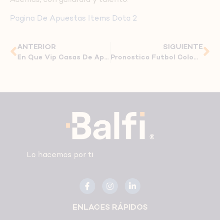
Pagina De Apuestas Items Dota 2
ANTERIOR
SIGUIENTE
En Que Vip Casas De Apuestas Se Puede Cerrar La Apuesta
Pronostico Futbol Colombiano Hoy
Lo hacemos por ti
ENLACES RÁPIDOS