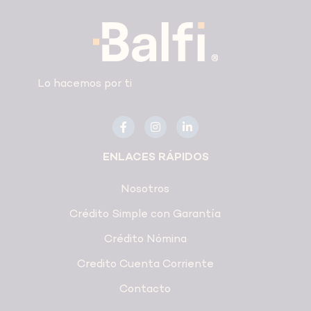
Lo hacemos por ti
ENLACES RÁPIDOS
Nosotros
Crédito Simple con Garantía
Crédito Nómina
Credito Cuenta Corriente
Contacto