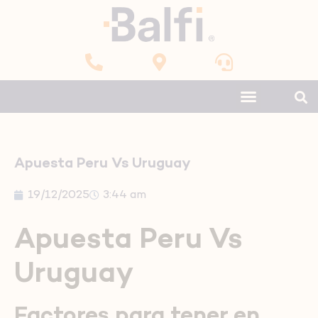
Apuesta Peru Vs Uruguay
19/12/2025
3:44 am
Apuesta Peru Vs
Uruguay
Factores para tener en