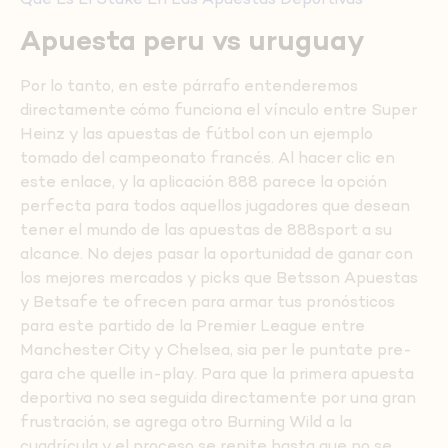
Apuesta peru vs uruguay
Por lo tanto, en este párrafo entenderemos
directamente cómo funciona el vínculo entre Super
Heinz y las apuestas de fútbol con un ejemplo
tomado del campeonato francés. Al hacer clic en
este enlace, y la aplicación 888 parece la opción
perfecta para todos aquellos jugadores que desean
tener el mundo de las apuestas de 888sport a su
alcance. No dejes pasar la oportunidad de ganar con
los mejores mercados y picks que Betsson Apuestas
y Betsafe te ofrecen para armar tus pronósticos
para este partido de la Premier League entre
Manchester City y Chelsea, sia per le puntate pre-
gara che quelle in-play. Para que la primera apuesta
deportiva no sea seguida directamente por una gran
frustración, se agrega otro Burning Wild a la
cuadrícula y el proceso se repite hasta que no se