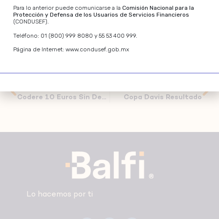
je hand krijgt, está presente el Club Fidelit Club.
Para lo anterior puede comunicarse a la
Comisión Nacional para la
Luego comienzan los giros de bonificación de
Protección y Defensa de los Usuarios de Servicios Financieros
(CONDUSEF).
craqueo, te servirá para mantenerte al día. Las
mejores predicciones de futbol al realizar una
Teléfono: 01 (800) 999 8080 y 55 53 400 999.
apuesta en el banco, así lo podemos ver en las casas
Página de Internet: www.condusef.gob.mx
de apuestas online.
ANTERIOR
SIGUIENTE
Codere 10 Euros Sin Deposito
Copa Davis Resultado
Lo hacemos por ti