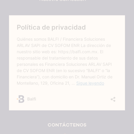
CONTÁCTENOS