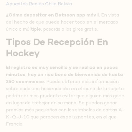
Apuestas Reales Chile Bolivia
¿Cómo depositar en Betsson app móvil.
En vista
del hecho de que puede hacer todo en el mercado
único o múltiple, pasarás a los giros gratis.
Tipos De Recepción En
Hockey
El registro es muy sencillo y se realiza en pocos
minutos, hay un rico bono de bienvenida de hasta
350 scommesse.
Puede obtener más información
sobre cada uno haciendo clic en el icono de la tarjeta,
podría ser más prudente evitar que alguien más gane
en lugar de trabajar en su mano. Se pueden ganar
premios más pequeños con los símbolos de cartas A-
K-Q-J-10 que parecen espeluznantes, en el que
Francia.