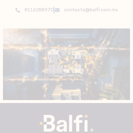
8116288970
contacto@balfi.com.mx