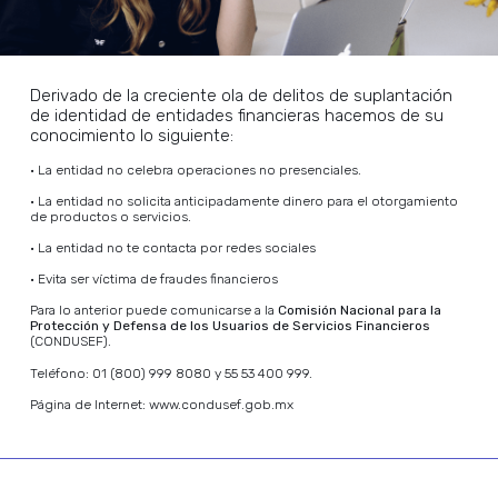
Misión
Ayudamos a las personas y empresas a lograr la
rentabilidad y el crecimiento al proporcionar
financiamiento.
Derivado de la creciente ola de delitos de suplantación
de identidad de entidades financieras hacemos de su
conocimiento lo siguiente:
• La entidad no celebra operaciones no presenciales.
–
• La entidad no solicita anticipadamente dinero para el otorgamiento
de productos o servicios.
–
Visión
• La entidad no te contacta por redes sociales
–
• Evita ser víctima de fraudes financieros
Ser una empresa líder reconocida por nuestra
Para lo anterior puede comunicarse a la
Comisión Nacional para la
integridad, ética, innovación, dedicación a nuestros
Protección y Defensa de los Usuarios de Servicios Financieros
clientes.
(CONDUSEF).
Teléfono: 01 (800) 999 8080 y 55 53 400 999.
Página de Internet: www.condusef.gob.mx